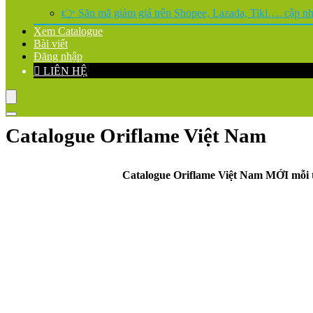
👉 Săn mã giảm giá trên Shopee, Lazada, Tiki…. cập nhậ
Xem Catalogue
Bài viết
Đăng nhập
LIÊN HỆ
Catalogue Oriflame Việt Nam
Catalogue Oriflame Việt Nam MỚI mỗi th