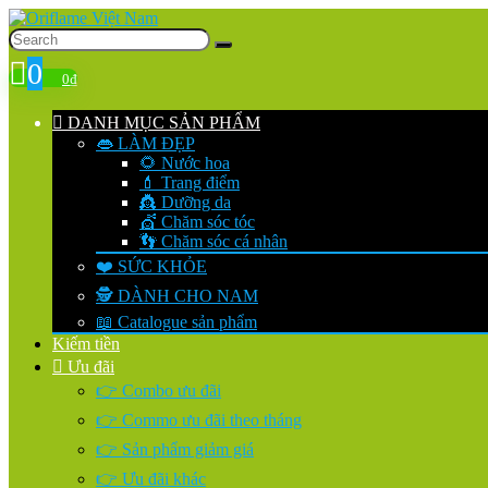
0
0
₫
DANH MỤC SẢN PHẨM
👄 LÀM ĐẸP
🌻 Nước hoa
💄 Trang điểm
👸 Dưỡng da
💇 Chăm sóc tóc
👣 Chăm sóc cá nhân
❤️ SỨC KHỎE
🕵️ DÀNH CHO NAM
📖 Catalogue sản phẩm
Kiếm tiền
Ưu đãi
👉 Combo ưu đãi
👉 Commo ưu đãi theo tháng
👉 Sản phẩm giảm giá
👉 Ưu đãi khác