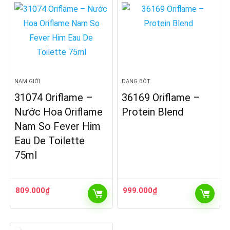
NAM GIỚI
DẠNG BỘT
31074 Oriflame –
36169 Oriflame –
Nước Hoa Oriflame
Protein Blend
Nam So Fever Him
Eau De Toilette
75ml
809.000
₫
999.000
₫