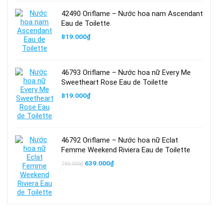
42490 Oriflame – Nước hoa nam Ascendant
Eau de Toilette
819.000
₫
46793 Oriflame – Nước hoa nữ Every Me
Sweetheart Rose Eau de Toilette
819.000
₫
46792 Oriflame – Nước hoa nữ Eclat
Femme Weekend Riviera Eau de Toilette
Giá
Giá
639.000
₫
799.000
₫
gốc
hiện
là:
tại
799.000₫.
là:
639.000₫.