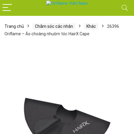
Trang chủ
Chăm sóc các nhân
Khác
26396
Oriflame – Áo choàng nhuộm tóc HairX Cape