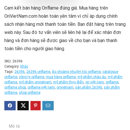
Cam kết bán hàng Oriflame đúng giá. Mua hàng trên
OriVietNam.com hoàn toàn yên tâm vì chỉ áp dụng chính
sách nhận hàng mới thanh toán tiền. Bạn đặt hàng trên trang
web này. Sau đó tư vấn viên sẽ liên hệ lại để xác nhận đơn
hàng và đơn hàng sẽ được giao về cho bạn và bạn thanh
toán tiền cho người giao hàng.
SKU:
26396
Category:
Khác
Tags:
26396
,
26396 oriflame
,
Áo choàng nhuộm tóc oriflame
,
catalogue
oriflame
,
công ty oriflame
,
mua hàng oriflame
,
mỹ phẩm châu âu
,
mỹ phẩm
oriflame
,
mỹ phẩm orivietnam
,
mỹ phẩm thụy điển
,
ori việt nam
,
oriflame
,
oriflame shop
,
oriflame việt nam
,
orivietnam
,
sản phẩm 26396
,
sản phẩm
oriflame
,
shop oriflame
Mô tả