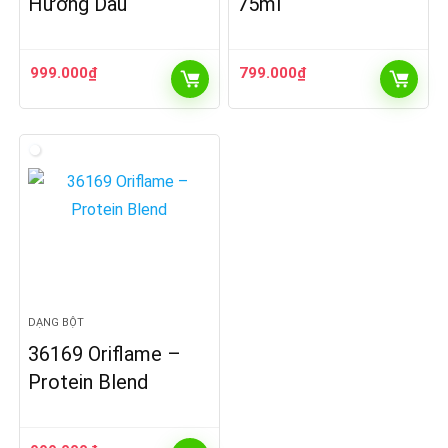
Hương Dâu
75ml
999.000
₫
799.000
₫
DẠNG BỘT
36169 Oriflame –
Protein Blend