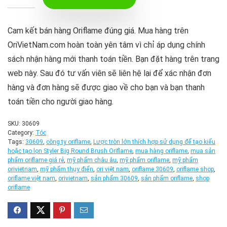
Cam kết bán hàng Oriflame đúng giá. Mua hàng trên
OriVietNam.com hoàn toàn yên tâm vì chỉ áp dụng chính
sách nhận hàng mới thanh toán tiền. Bạn đặt hàng trên trang
web này. Sau đó tư vấn viên sẽ liên hệ lại để xác nhận đơn
hàng và đơn hàng sẽ được giao về cho bạn và bạn thanh
toán tiền cho người giao hàng.
SKU:
30609
Category:
Tóc
Tags:
30609
,
công ty oriflame
,
Lược tròn lớn thích hợp sử dụng để tạo kiểu
hoặc tạo lọn Styler Big Round Brush Oriflame
,
mua hàng oriflame
,
mua sản
phẩm oriflame giá rẻ
,
mỹ phẩm châu âu
,
mỹ phẩm oriflame
,
mỹ phẩm
orivietnam
,
mỹ phẩm thụy điển
,
ori việt nam
,
oriflame 30609
,
oriflame shop
,
oriflame việt nam
,
orivietnam
,
sản phẩm 30609
,
sản phẩm oriflame
,
shop
oriflame