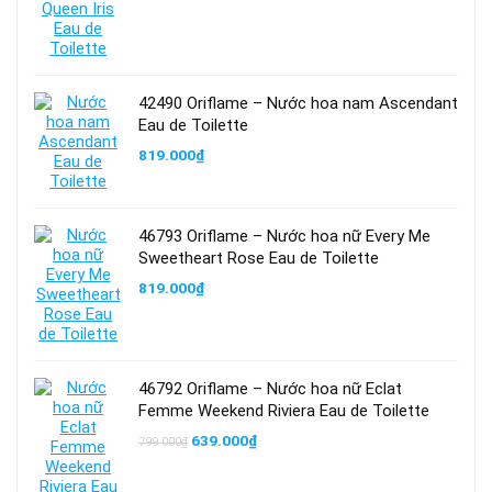
42490 Oriflame – Nước hoa nam Ascendant
Eau de Toilette
819.000
₫
46793 Oriflame – Nước hoa nữ Every Me
Sweetheart Rose Eau de Toilette
819.000
₫
46792 Oriflame – Nước hoa nữ Eclat
Femme Weekend Riviera Eau de Toilette
Giá
Giá
639.000
₫
799.000
₫
gốc
hiện
là:
tại
799.000₫.
là: