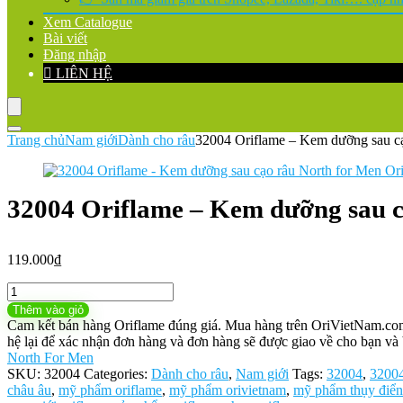
Xem Catalogue
Bài viết
Đăng nhập
LIÊN HỆ
Trang chủ
Nam giới
Dành cho râu
32004 Oriflame – Kem dưỡng sau cạ
32004 Oriflame – Kem dưỡng sau c
119.000
₫
32004
Oriflame
Thêm vào giỏ
-
Cam kết bán hàng Oriflame đúng giá. Mua hàng trên OriVietNam.com h
Kem
hệ lại để xác nhận đơn hàng và đơn hàng sẽ được giao về cho bạn và 
dưỡng
North For Men
sau
SKU:
32004
Categories:
Dành cho râu
,
Nam giới
Tags:
32004
,
32004
cạo
châu âu
,
mỹ phẩm oriflame
,
mỹ phẩm orivietnam
,
mỹ phẩm thụy điển
râu