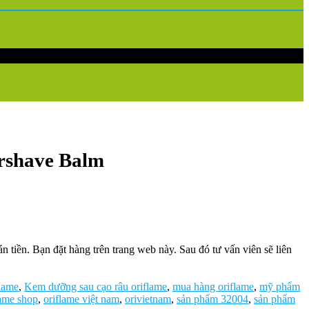
ershave Balm
tiền. Bạn đặt hàng trên trang web này. Sau đó tư vấn viên sẽ liên
flame
,
Kem dưỡng sau cạo râu oriflame
,
mua hàng oriflame
,
mỹ phẩm
lame shop
,
oriflame việt nam
,
orivietnam
,
sản phẩm 32004
,
sản phẩm