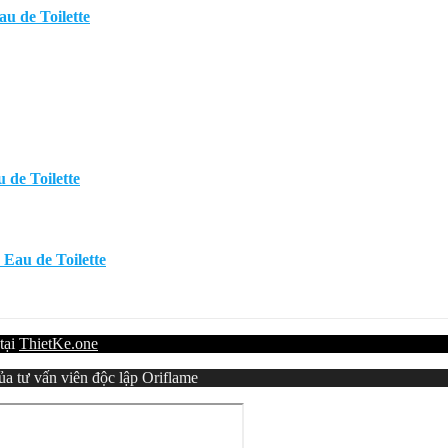
u de Toilette
de Toilette
Eau de Toilette
 tại
ThietKe.one
a tư vấn viên độc lập Oriflame