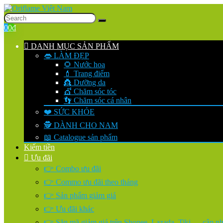
0
0
₫
DANH MỤC SẢN PHẨM
👄 LÀM ĐẸP
🌻 Nước hoa
💄 Trang điểm
👸 Dưỡng da
💇 Chăm sóc tóc
👣 Chăm sóc cá nhân
❤️ SỨC KHỎE
🕵️ DÀNH CHO NAM
📖 Catalogue sản phẩm
Kiếm tiền
Ưu đãi
👉 Combo ưu đãi
👉 Commo ưu đãi theo tháng
👉 Sản phẩm giảm giá
👉 Ưu đãi khác
👉 Săn mã giảm giá trên Shopee, Lazada, Tiki…. cập nhậ