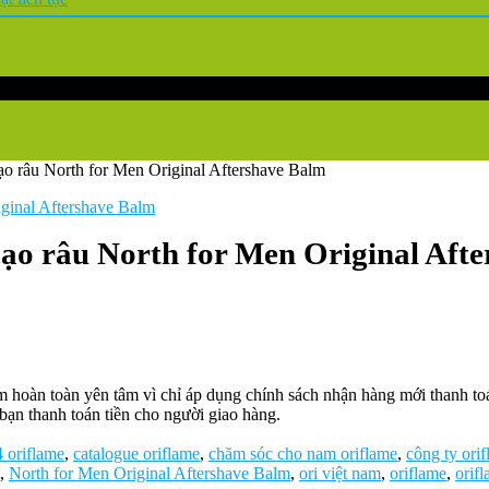
o râu North for Men Original Aftershave Balm
ạo râu North for Men Original Aft
oàn toàn yên tâm vì chỉ áp dụng chính sách nhận hàng mới thanh toán 
bạn thanh toán tiền cho người giao hàng.
 oriflame
,
catalogue oriflame
,
chăm sóc cho nam oriflame
,
công ty ori
,
North for Men Original Aftershave Balm
,
ori việt nam
,
oriflame
,
orif