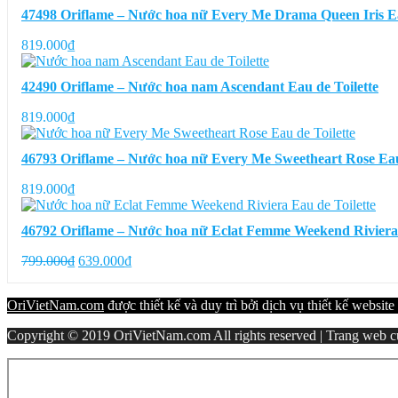
47498 Oriflame – Nước hoa nữ Every Me Drama Queen Iris Ea
819.000
₫
42490 Oriflame – Nước hoa nam Ascendant Eau de Toilette
819.000
₫
46793 Oriflame – Nước hoa nữ Every Me Sweetheart Rose Eau 
819.000
₫
46792 Oriflame – Nước hoa nữ Eclat Femme Weekend Riviera 
Giá
Giá
799.000
₫
639.000
₫
gốc
hiện
là:
tại
OriVietNam.com
được thiết kế và duy trì bởi dịch vụ thiết kế website
799.000₫.
là:
639.000₫.
Copyright © 2019 OriVietNam.com All rights reserved | Trang web củ