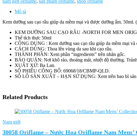
nam giới oriflame
,
sản phẩm oriflame
,
shop oriflame
North
for
Mô tả
Men
Original
Kem dưỡng sau cạo râu giúp da mềm mại và được dưỡng ẩm. 50
Aftershave
KEM DƯỠNG SAU CẠO RÂU -NORTH FOR MEN ORI
Balm
Thể tích thực 50ml
số
CÔNG DỤNG : Kem dưỡng sau cạo râu giúp da mềm mại và 
lượng
CÁCH DÙNG: Thoa lên vùng da sau khi cạo râu.
THÀNH PHẦN: Xem phần “ingredients” trên nhãn gốc.
BẢO QUẢN: Nơi khô ráo, thoáng mát, nhiệt độ thường. Tránh ánh
XUẤT XỨ: Ba Lan.
SỐ PHIẾU CÔNG BỐ: 69068/18/CBMP-QLD.
SỐ LÔ SẢN XUẤT – HẠN SỬ DỤNG: Xem trên bao bì sản ph
Related Products
Nam giới
30058 Oriflame – Nước Hoa Oriflame Nam Mens’ Co