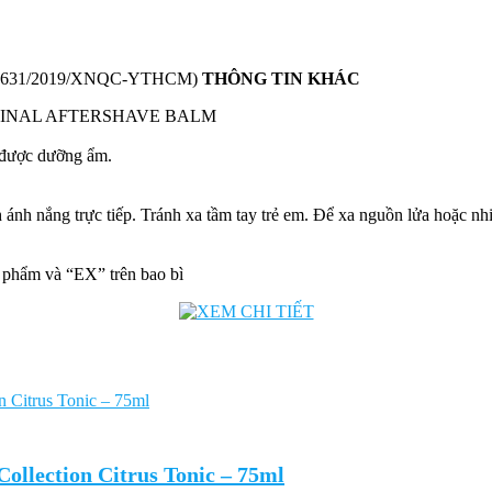
ml. (631/2019/XNQC-YTHCM)
THÔNG TIN KHÁC
GINAL AFTERSHAVE BALM
được dưỡng ẩm.
 nắng trực tiếp. Tránh xa tầm tay trẻ em. Để xa nguồn lửa hoặc nhiệt
ẩm và “EX” trên bao bì
llection Citrus Tonic – 75ml