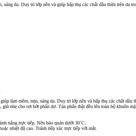
sáng da. Duy trì lớp nền và giúp hấp thụ các chất dầu thừa trên da tr
.
iúp làm mềm, mịn, sáng da. Duy trì lớp nền và hấp thụ các chất dầu th
giũ nhẹ cho rơi bớt phấn dư. Tán phấn thật đều lên toàn bộ khuôn mặ
 ánh nắng trực tiếp. Nên bảo quản dưới 30˚C.
oặc nhiệt độ cao. Tránh tiếp xúc trực tiếp với mắt.