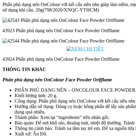
Phấn phủ dạng nén OnColour với kết cấu siêu nhẹ giúp làm mềm, mịn, 
sử dụng khi cần. 20g(798/2020/XNQC-YTHCM)
43923 Phấn phủ dạng nén OnColour Face Powder Orifflame
43924 Phấn phủ dạng nén OnColour Face Powder Orifflame
THÔNG TIN KHÁC
Phấn phủ dạng nén OnColour Face Powder Orifflame
PHẤN PHỦ DẠNG NÉN – ONCOLOUR FACE POWDER
Khối lượng tịnh: 20 g.
Công dụng: Phấn phủ dạng nén OnColour với kết cấu siêu nhẹ g
Hướng dẫn sử dụng: Dùng cọ hoặc bông phấn để lấy sản phẩm, 
dụng quá nhiều.
Thành phần: Xem tại “ingredients” trên nhãn gốc.
Bảo quản: Để nơi khô ráo, thoáng mát, nhiệt độ thường. Tránh
Thông tin cảnh báo: Tránh xa tầm tay trẻ em. Để xa nguồn lửa h
Xuất xứ: Ấn Độ.