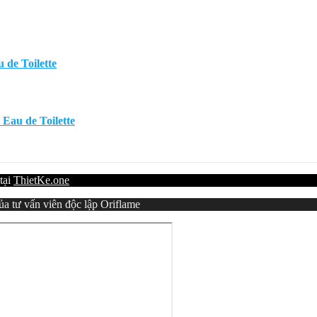
de Toilette
Eau de Toilette
 tại
ThietKe.one
a tư vấn viên độc lập Oriflame