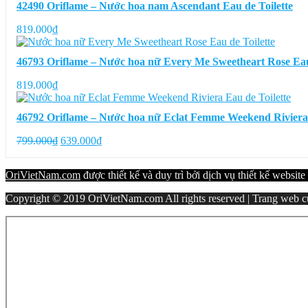
42490 Oriflame – Nước hoa nam Ascendant Eau de Toilette
819.000
₫
46793 Oriflame – Nước hoa nữ Every Me Sweetheart Rose Eau 
819.000
₫
46792 Oriflame – Nước hoa nữ Eclat Femme Weekend Riviera 
Giá
Giá
799.000
₫
639.000
₫
gốc
hiện
là:
tại
OriVietNam.com
được thiết kế và duy trì bởi dịch vụ thiết kế website
799.000₫.
là:
639.000₫.
Copyright © 2019 OriVietNam.com All rights reserved | Trang web củ