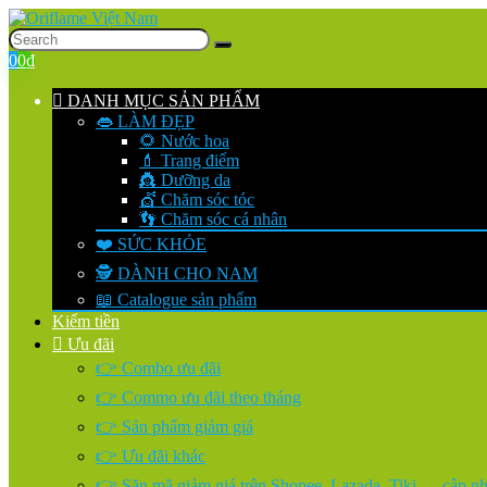
0
0
₫
DANH MỤC SẢN PHẨM
👄 LÀM ĐẸP
🌻 Nước hoa
💄 Trang điểm
👸 Dưỡng da
💇 Chăm sóc tóc
👣 Chăm sóc cá nhân
❤️ SỨC KHỎE
🕵️ DÀNH CHO NAM
📖 Catalogue sản phẩm
Kiếm tiền
Ưu đãi
👉 Combo ưu đãi
👉 Commo ưu đãi theo tháng
👉 Sản phẩm giảm giá
👉 Ưu đãi khác
👉 Săn mã giảm giá trên Shopee, Lazada, Tiki…. cập nhậ