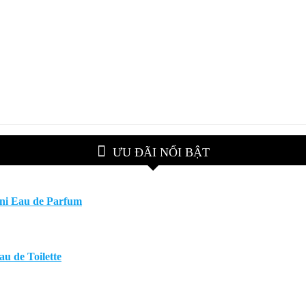
ƯU ĐÃI NỔI BẬT
ani Eau de Parfum
u de Toilette