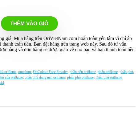
THÊM VÀO GIỎ
g giá. Mua hàng trên OriVietNam.com hoàn toàn yên tâm vì chỉ áp
thanh toán tiền. Bạn đặt hàng trên trang web này. Sau đó tư vấn
n đơn hàng và đơn hàng sẽ được giao về cho bạn và bạn thanh toán tiền
44 oriflame
,
oncolour
,
OnColour Face Powder
,
phần nền oriflame
,
phấn oriflame
,
phấn phủ
,
hủ của oriflame
,
phấn phủ dạng nén oriflame
,
phấn phủ oriflame
,
phấn phủ oriflame
544