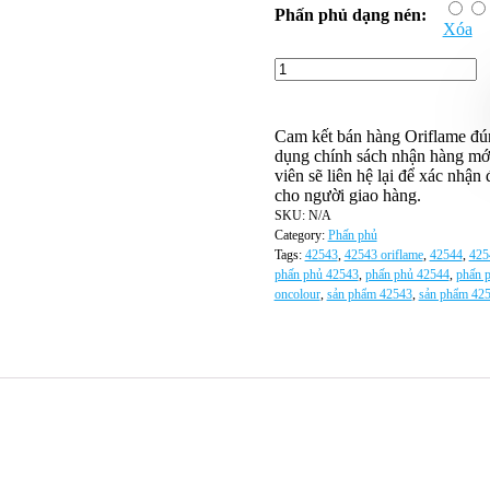
Phấn phủ dạng nén:
Xóa
Cam kết bán hàng Oriflame đún
dụng chính sách nhận hàng mới 
viên sẽ liên hệ lại để xác nhậ
cho người giao hàng.
SKU:
N/A
Category:
Phấn phủ
Tags:
42543
,
42543 oriflame
,
42544
,
425
phấn phủ 42543
,
phấn phủ 42544
,
phấn p
oncolour
,
sản phẩm 42543
,
sản phẩm 42