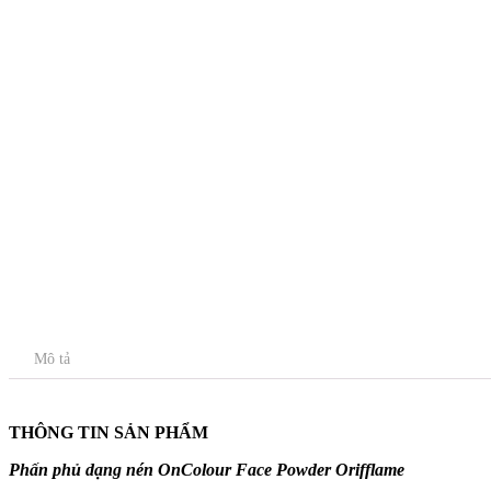
Mô tả
THÔNG TIN SẢN PHẨM
Phấn phủ dạng nén OnColour Face Powder Orifflame