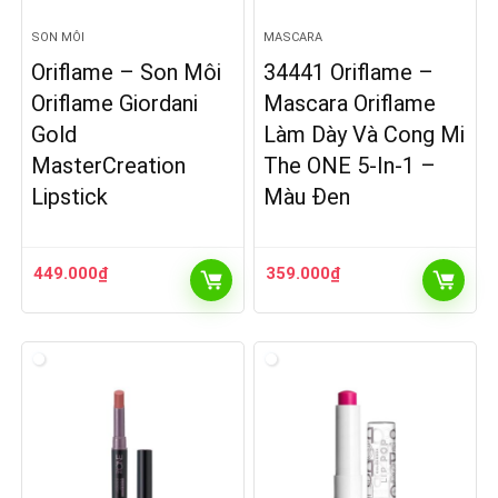
SON MÔI
MASCARA
Oriflame – Son Môi
34441 Oriflame –
Oriflame Giordani
Mascara Oriflame
Gold
Làm Dày Và Cong Mi
MasterCreation
The ONE 5-In-1 –
Lipstick
Màu Đen
449.000
₫
359.000
₫