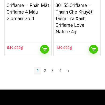
Oriflame – Phấn Mắt
30155 Oriflame –
Oriflame 4 Màu
Thanh Che Khuyết
Giordani Gold
Điểm Trà Xanh
Oriflame Love
Nature 4g
549.000
₫
139.000
₫
1
2
3
4
→