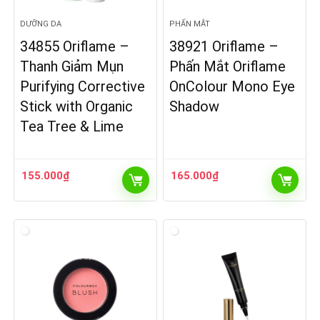
DƯỠNG DA
PHẤN MẮT
34855 Oriflame –
38921 Oriflame –
Thanh Giảm Mụn
Phấn Mắt Oriflame
Purifying Corrective
OnColour Mono Eye
Stick with Organic
Shadow
Tea Tree & Lime
155.000
₫
165.000
₫