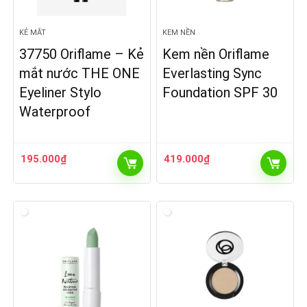
KẺ MẮT
KEM NỀN
37750 Oriflame – Kẻ
Kem nền Oriflame
mắt nước THE ONE
Everlasting Sync
Eyeliner Stylo
Foundation SPF 30
Waterproof
195.000
₫
419.000
₫