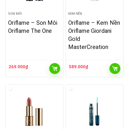
SON MÔI
KEM NỀN
Oriflame – Son Môi
Oriflame – Kem Nền
Oriflame The One
Oriflame Giordani
Gold
MasterCreation
269.000
₫
589.000
₫