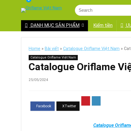
DANH MỤC SẢN PHẨM
Kiếm tiền
Ưu
Home
»
Bài viết
»
Catalogue Oriflame Việt Nam
»
Cat
Catalogue Oriflame Việt Nam
Catalogue Oriflame V
25/05/2024
Catalogue Oriflam