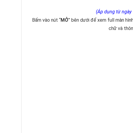
(Áp dụng từ ngày
Bấm vào nút “
MỞ
” bên dưới để xem full màn hì
chữ và thôn