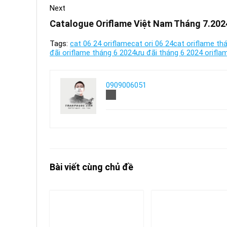
Next
Catalogue Oriflame Việt Nam Tháng 7.202
Tags:
cat 06 24 oriflame
cat ori 06 24
cat oriflame th
đãi oriflame tháng 6 2024
ưu đãi tháng 6 2024 orifla
0909006051
Bài viết cùng chủ đề