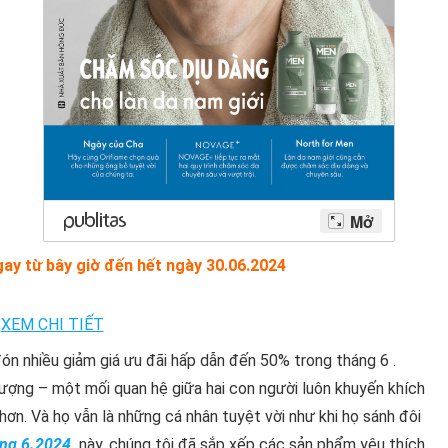
ay từ bây giờ đến hết ngày 30.06.2024
ón nhiều giảm giá ưu đãi hấp dẫn đến 50% trong tháng 6 .
ượng – một mối quan hệ giữa hai con người luôn khuyến khích
ơn. Và họ vẫn là những cá nhân tuyệt vời như khi họ sánh đôi
áng 6.2024
này, chúng tôi đã sắp xếp các sản phẩm yêu thích