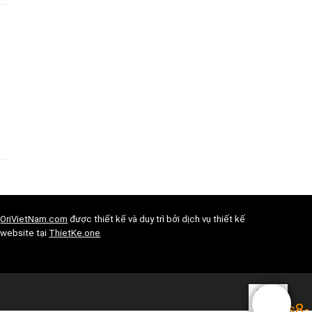
OriVietNam.com
được thiết kế và duy trì bởi dịch vụ thiết kế
website tại
ThietKe.one