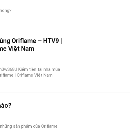
không?
ùng Oriflame – HTV9 |
ame Việt Nam
3wS68U Kiếm tiền tại nhà mùa
riflame | Oriflame Việt Nam
nào?
lẻ những sản phẩm của Oriflame