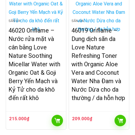
SĂN DA
SĂN DA
46020 Oriflame –
46019 Oriflame –
Nước rửa mặt và
Dung dịch săn da
cân bằng Love
Love Nature
Nature Soothing
Refreshing Toner
Micellar Water with
with Organic Aloe
Organic Oat & Goji
Vera and Coconut
Berry Yến Mạch và
Water Nha Đam và
Kỷ Tử cho da khô
Nước Dừa cho da
đến rất khô
thường / da hỗn hợp
215.000
₫
209.000
₫