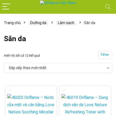
Trang chủ
Dưỡng da
Làm sạch
Săn da
Săn da
Filter
Đã
Hiển thị tất cả 12 kết quả
sắp
Sắp xếp theo mới nhất
xếp
theo
mới
nhất