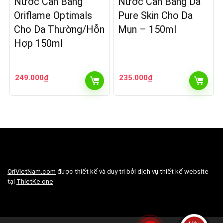
Nước Cân Bằng
Nước Cân Bằng Da
Oriflame Optimals
Pure Skin Cho Da
Cho Da Thường/Hỗn
Mụn – 150ml
Hợp 150ml
249.000
₫
235.000
₫
OriVietNam.com
được thiết kế và duy trì bởi dịch vụ thiết kế website
tại
ThietKe.one