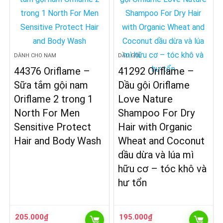
DÀNH CHO NAM
DẦU GỘI
44376 Oriflame –
41292 Oriflame –
Sữa tắm gội nam
Dầu gội Oriflame
Oriflame 2 trong 1
Love Nature
North For Men
Shampoo For Dry
Sensitive Protect
Hair with Organic
Hair and Body Wash
Wheat and Coconut
dầu dừa và lúa mì
hữu cơ – tóc khô và
hư tổn
205.000
₫
195.000
₫