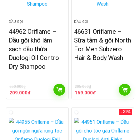
DẦU GỘI
DẦU GỘI
44962 Oriflame –
46631 Oriflame –
Dầu gội khô làm
Sữa tắm & gội North
sạch dầu thừa
For Men Subzero
Duologi Oil Control
Hair & Body Wash
Dry Shampoo
250.000
₫
205.000
₫
Giá
Giá
Giá
Giá
209.000
₫
169.000
₫
gốc
hiện
gốc
hiện
là:
tại
là:
tại
250.000₫.
là:
205.000₫.
là:
- 21%
209.000₫.
169.000₫.