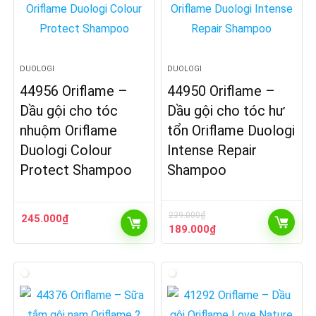
DUOLOGI
DUOLOGI
44956 Oriflame –
44950 Oriflame –
Dầu gội cho tóc
Dầu gội cho tóc hư
nhuộm Oriflame
tổn Oriflame Duologi
Duologi Colour
Intense Repair
Protect Shampoo
Shampoo
239.000
₫
245.000
₫
Giá
Giá
189.000
₫
gốc
hiện
là:
tại
239.000₫.
là:
189.000₫.