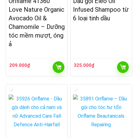
Oriflame 41360
Dầu gội Eleo Oil
Love Nature Organic
Infused Shampoo từ
Avocado Oil &
6 loại tinh dầu
Chamomile – Dưỡng
tóc mềm mượt, óng
ả
209.000
₫
325.000
₫