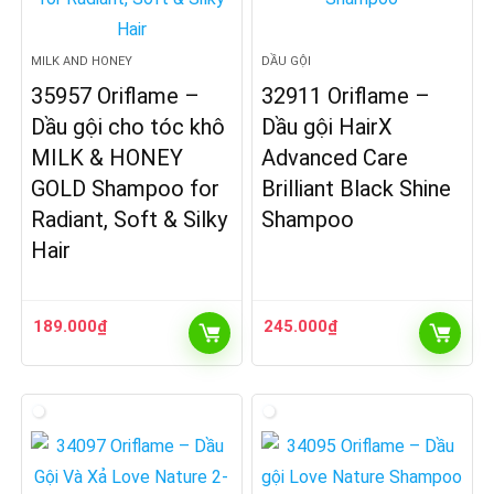
MILK AND HONEY
DẦU GỘI
35957 Oriflame –
32911 Oriflame –
Dầu gội cho tóc khô
Dầu gội HairX
MILK & HONEY
Advanced Care
GOLD Shampoo for
Brilliant Black Shine
Radiant, Soft & Silky
Shampoo
Hair
189.000
₫
245.000
₫