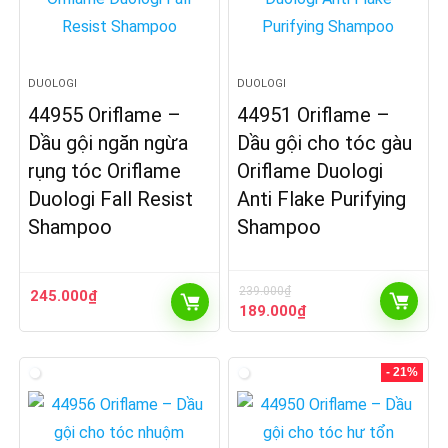
DUOLOGI
DUOLOGI
44955 Oriflame –
44951 Oriflame –
Dầu gội ngăn ngừa
Dầu gội cho tóc gàu
rụng tóc Oriflame
Oriflame Duologi
Duologi Fall Resist
Anti Flake Purifying
Shampoo
Shampoo
239.000
₫
245.000
₫
Giá
Giá
189.000
₫
gốc
hiện
là:
tại
239.000₫.
là:
- 21%
189.000₫.