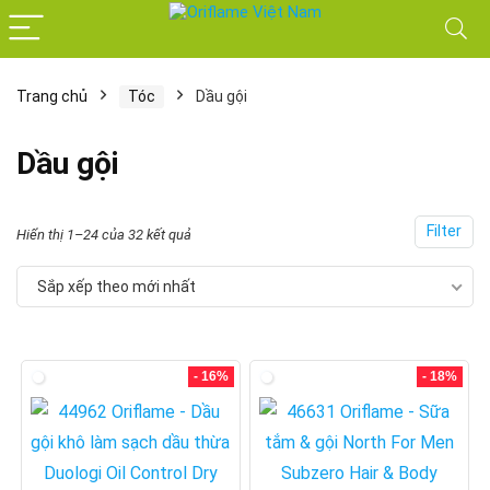
Trang chủ
Tóc
Dầu gội
Dầu gội
Filter
Đã
Hiển thị 1–24 của 32 kết quả
sắp
Sắp xếp theo mới nhất
xếp
theo
mới
- 16%
- 18%
nhất