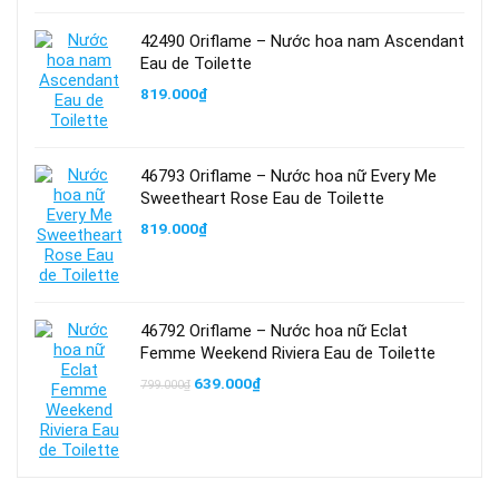
42490 Oriflame – Nước hoa nam Ascendant
Eau de Toilette
819.000
₫
46793 Oriflame – Nước hoa nữ Every Me
Sweetheart Rose Eau de Toilette
819.000
₫
46792 Oriflame – Nước hoa nữ Eclat
Femme Weekend Riviera Eau de Toilette
Giá
Giá
639.000
₫
799.000
₫
gốc
hiện
là:
tại
799.000₫.
là:
639.000₫.