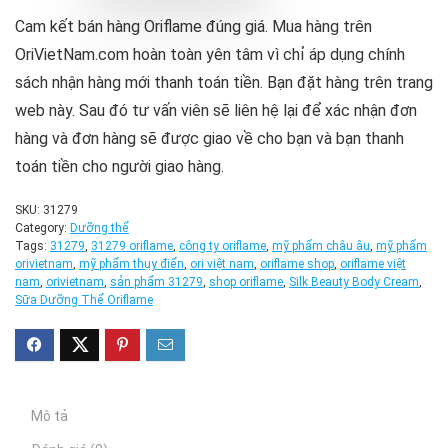
Cam kết bán hàng Oriflame đúng giá. Mua hàng trên
OriVietNam.com hoàn toàn yên tâm vì chỉ áp dụng chính
sách nhận hàng mới thanh toán tiền. Bạn đặt hàng trên trang
web này. Sau đó tư vấn viên sẽ liên hệ lại để xác nhận đơn
hàng và đơn hàng sẽ được giao về cho bạn và bạn thanh
toán tiền cho người giao hàng.
SKU:
31279
Category:
Dưỡng thể
Tags:
31279
,
31279 oriflame
,
công ty oriflame
,
mỹ phẩm châu âu
,
mỹ phẩm
orivietnam
,
mỹ phẩm thụy điển
,
ori việt nam
,
oriflame shop
,
oriflame việt
nam
,
orivietnam
,
sản phẩm 31279
,
shop oriflame
,
Silk Beauty Body Cream
,
Sữa Dưỡng Thể Oriflame
Mô tả