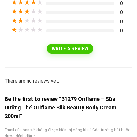
★
★
★
★
★
0
★
★
★
★
★
0
★
★
★
★
★
0
★
★
★
★
★
0
WRITE A REVIEW
There are no reviews yet.
Be the first to review “31279 Oriflame – Sữa
Dưỡng Thể Oriflame Silk Beauty Body Cream
200ml”
Email của bạn sẽ không được hiển thị công khai.
Các trường bắt buộc
được đánh dấu
*