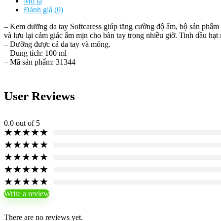
Mô tả
Của
Đánh giá (0)
Oriflame
SoftCaress
– Kem dưỡng da tay Softcaress giúp tăng cường độ ẩm, bộ sản phẩm 
100ml
và lưu lại cảm giác ẩm mịn cho bàn tay trong nhiều giờ. Tinh dầu hạ
số
– Dưỡng được cả da tay và móng.
lượng
– Dung tích: 100 ml
– Mã sản phẩm: 31344
User Reviews
0.0
out of 5
★
★
★
★
★
★
★
★
★
★
★
★
★
★
★
★
★
★
★
★
★
★
★
★
★
Write a review
There are no reviews yet.