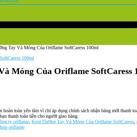
ỡng Tay Và Móng Của Oriflame SoftCaress 100ml
Và Móng Của Oriflame SoftCaress 
oàn toàn yên tâm vì chỉ áp dụng chính sách nhận hàng mới thanh toán 
bạn thanh toán tiền cho người giao hàng.
ông ty oriflame
,
Kem Dưỡng Tay Và Móng Của Oriflame SoftCaress
,
shop oriflame