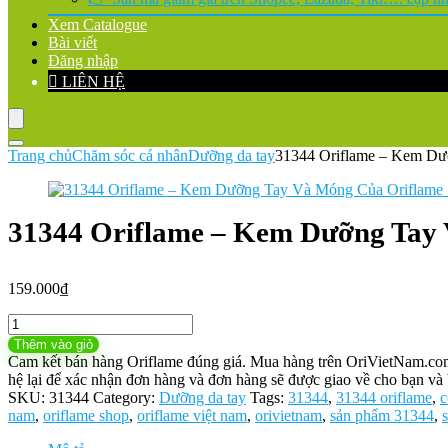
Xem Catalogue
Bài viết
Đăng nhập
LIÊN HỆ
Trang chủ
Chăm sóc cá nhân
Dưỡng da tay
31344 Oriflame – Kem Dư
31344 Oriflame – Kem Dưỡng Tay 
159.000
₫
31344
Oriflame
Thêm vào giỏ
–
Cam kết bán hàng Oriflame đúng giá. Mua hàng trên OriVietNam.com h
Kem
hệ lại để xác nhận đơn hàng và đơn hàng sẽ được giao về cho bạn và 
Dưỡng
SKU:
31344
Category:
Dưỡng da tay
Tags:
31344
,
31344 oriflame
,
c
Tay
nam
,
oriflame shop
,
oriflame việt nam
,
orivietnam
,
sản phẩm 31344
,
Và
Móng