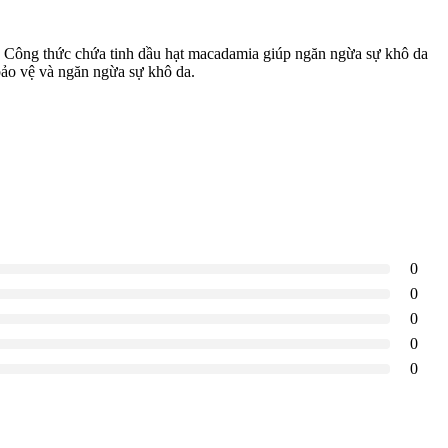
h. Công thức chứa tinh dầu hạt macadamia giúp ngăn ngừa sự khô da
bảo vệ và ngăn ngừa sự khô da.
0
0
0
0
0