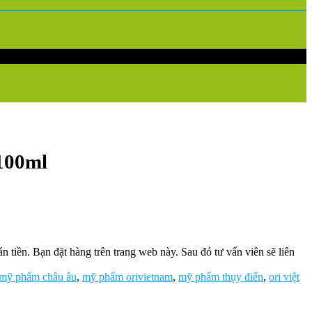
100ml
tiền. Bạn đặt hàng trên trang web này. Sau đó tư vấn viên sẽ liên
mỹ phẩm châu âu
,
mỹ phẩm orivietnam
,
mỹ phẩm thụy điển
,
ori việt