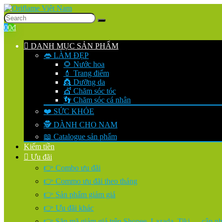
0
0
₫
DANH MỤC SẢN PHẨM
👄 LÀM ĐẸP
🌻 Nước hoa
💄 Trang điểm
👸 Dưỡng da
💇 Chăm sóc tóc
👣 Chăm sóc cá nhân
❤️ SỨC KHỎE
🕵️ DÀNH CHO NAM
📖 Catalogue sản phẩm
Kiếm tiền
Ưu đãi
👉 Combo ưu đãi
👉 Commo ưu đãi theo tháng
👉 Sản phẩm giảm giá
👉 Ưu đãi khác
👉 Săn mã giảm giá trên Shopee, Lazada, Tiki…. cập nhậ