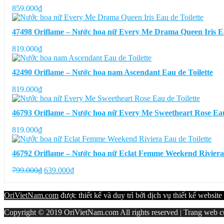
859.000
₫
47498 Oriflame – Nước hoa nữ Every Me Drama Queen Iris Ea
819.000
₫
42490 Oriflame – Nước hoa nam Ascendant Eau de Toilette
819.000
₫
46793 Oriflame – Nước hoa nữ Every Me Sweetheart Rose Eau 
819.000
₫
46792 Oriflame – Nước hoa nữ Eclat Femme Weekend Riviera 
Giá
Giá
799.000
₫
639.000
₫
gốc
hiện
là:
tại
OriVietNam.com
được thiết kế và duy trì bởi dịch vụ thiết kế website
799.000₫.
là:
639.000₫.
Copyright © 2019 OriVietNam.com All rights reserved | Trang web củ