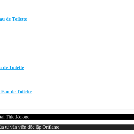
u de Toilette
de Toilette
Eau de Toilette
 tại
ThietKe.one
a tư vấn viên độc lập Oriflame