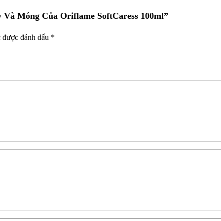
ay Và Móng Của Oriflame SoftCaress 100ml”
c được đánh dấu
*