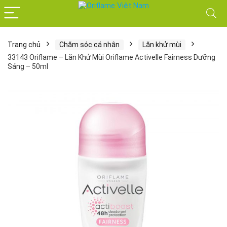
Trang chủ
Chăm sóc cá nhân
Lăn khử mùi
33143 Oriflame – Lăn Khử Mùi Oriflame Activelle Fairness Dưỡng
Sáng – 50ml