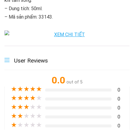
khi tắm xong.
– Dung tích: 50ml.
– Mã sản phẩm: 33143.
User Reviews
0.0
out of 5
★
★
★
★
★
0
★
★
★
★
★
0
★
★
★
★
★
0
★
★
★
★
★
0
★
★
★
★
★
0