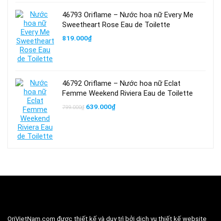
46793 Oriflame – Nước hoa nữ Every Me
Sweetheart Rose Eau de Toilette
819.000
₫
46792 Oriflame – Nước hoa nữ Eclat
Femme Weekend Riviera Eau de Toilette
Giá
Giá
639.000
₫
799.000
₫
gốc
hiện
là:
tại
799.000₫.
là:
639.000₫.
OriVietNam.com
được thiết kế và duy trì bởi dịch vụ thiết kế website