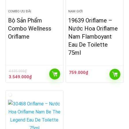
COMBO ƯU ĐÃI
NAM GIỚI
Bộ Sản Phẩm
19639 Oriflame –
Combo Wellness
Nước Hoa Oriflame
Oriflame
Nam Flamboyant
Eau De Toilette
75ml
4.635.000
₫
759.000
₫
Giá
Giá
3.549.000
₫
gốc
hiện
là:
tại
4.635.000₫.
là:
3.549.000₫.