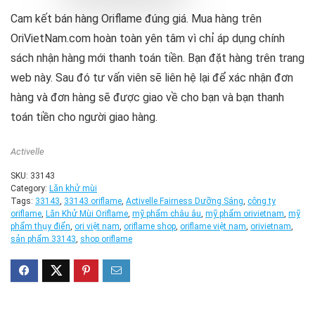
Cam kết bán hàng Oriflame đúng giá. Mua hàng trên
OriVietNam.com hoàn toàn yên tâm vì chỉ áp dụng chính
sách nhận hàng mới thanh toán tiền. Bạn đặt hàng trên trang
web này. Sau đó tư vấn viên sẽ liên hệ lại để xác nhận đơn
hàng và đơn hàng sẽ được giao về cho bạn và bạn thanh
toán tiền cho người giao hàng.
Activelle
SKU:
33143
Category:
Lăn khử mùi
Tags:
33143
,
33143 oriflame
,
Activelle Fairness Dưỡng Sáng
,
công ty
oriflame
,
Lăn Khử Mùi Oriflame
,
mỹ phẩm châu âu
,
mỹ phẩm orivietnam
,
mỹ
phẩm thụy điển
,
ori việt nam
,
oriflame shop
,
oriflame việt nam
,
orivietnam
,
sản phẩm 33143
,
shop oriflame