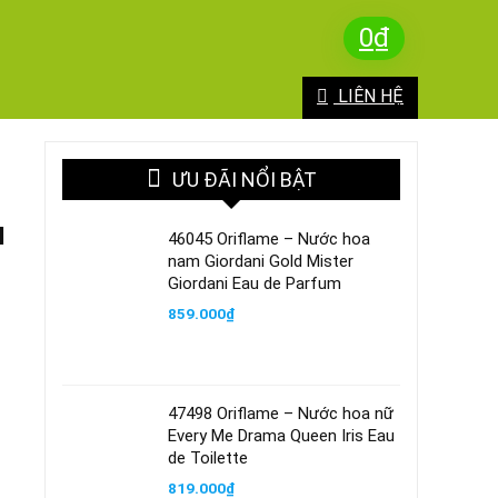
0
₫
LIÊN HỆ
ƯU ĐÃI NỔI BẬT
u
46045 Oriflame – Nước hoa
nam Giordani Gold Mister
Giordani Eau de Parfum
859.000
₫
47498 Oriflame – Nước hoa nữ
Every Me Drama Queen Iris Eau
de Toilette
819.000
₫