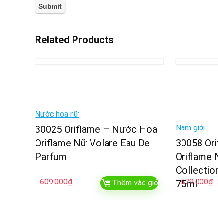
Related Products
Nước hoa nữ
Nam giới
30025 Oriflame – Nước Hoa
Oriflame Nữ Volare Eau De
30058 Or
Parfum
Oriflame
Collectio
609.000
₫
579.000
₫
Thêm vào giỏ
75ml