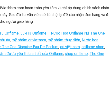
riVietNam.com hoàn toàn yên tâm vì chỉ áp dụng chính sách nhận
 này. Sau đó tư vấn viên sẽ liên hệ lại để xác nhận đơn hàng và 
cho người giao hàng.
13 Oriflame
,
33413 Oriflame – Nước Hoa Oriflame Nữ The One
hâu âu
,
mỹ phẩm orivietnam
,
mỹ phẩm thụy điển
,
Nước hoa
ữ The One Disguise Eau De Parfum
,
ori việt nam
,
oriflame shop
,
ẩm được yêu thích nhất của Oriflame
,
shop oriflame
,
The One