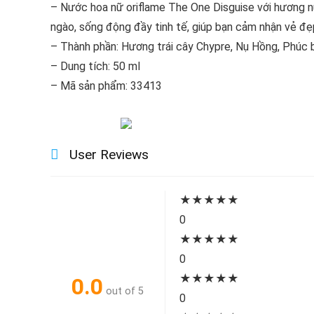
– Nước hoa nữ oriflame The One Disguise với hương n
ngào, sống động đầy tinh tế, giúp bạn cảm nhận vẻ đẹ
– Thành phần: Hương trái cây Chypre, Nụ Hồng, Phúc b
– Dung tích: 50 ml
– Mã sản phẩm: 33413
User Reviews
★
★
★
★
★
0
★
★
★
★
★
0
★
★
★
★
★
0.0
out of 5
0