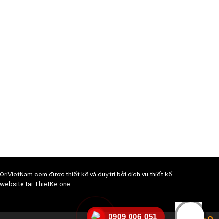
OriVietNam.com
được thiết kế và duy trì bởi dịch vụ thiết kế
website tại
ThietKe.one
0909 006 051