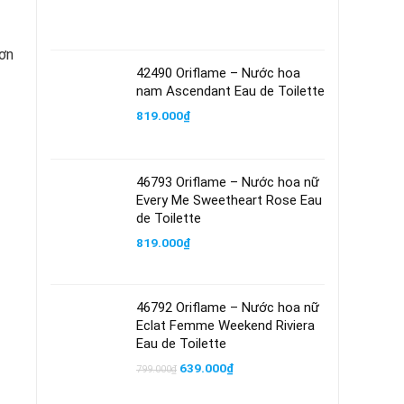
đơn
42490 Oriflame – Nước hoa
nam Ascendant Eau de Toilette
819.000
₫
46793 Oriflame – Nước hoa nữ
Every Me Sweetheart Rose Eau
de Toilette
819.000
₫
46792 Oriflame – Nước hoa nữ
Eclat Femme Weekend Riviera
Eau de Toilette
Giá
Giá
639.000
₫
799.000
₫
gốc
hiện
là:
tại