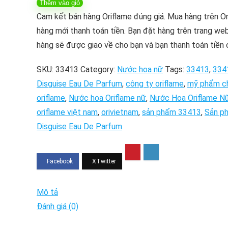
Thêm vào giỏ
–
Cam kết bán hàng Oriflame đúng giá. Mua hàng trên O
Nước
hàng mới thanh toán tiền. Bạn đặt hàng trên trang web
Hoa
hàng sẽ được giao về cho bạn và bạn thanh toán tiền 
Oriflame
Nữ
SKU:
33413
Category:
Nước hoa nữ
Tags:
33413
,
334
The
Disguise Eau De Parfum
,
công ty oriflame
,
mỹ phẩm c
One
oriflame
,
Nước hoa Oriflame nữ
,
Nước Hoa Oriflame N
Disguise
oriflame việt nam
,
orivietnam
,
sản phẩm 33413
,
Sản ph
Eau
Disguise Eau De Parfum
De
Parfum
số
lượng
Mô tả
Đánh giá (0)