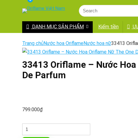
DANH MỤC SẢN PHẨM
Kiếm tiền
Ưu
Trang chủ
Nước hoa Oriflame
Nước hoa nữ
33413 Orifl
33413 Oriflame – Nước Hoa 
De Parfum
799.000
₫
33413
Oriflame