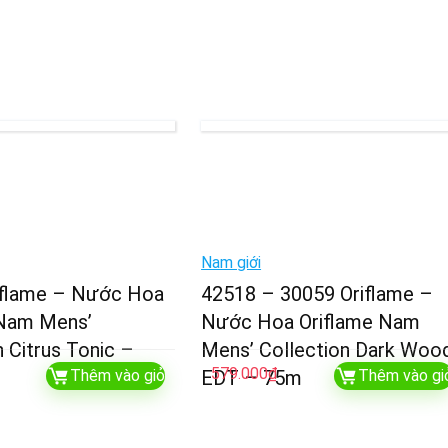
Nam giới
iflame – Nước Hoa
42518 – 30059 Oriflame –
 Nam Mens’
Nước Hoa Oriflame Nam
n Citrus Tonic –
Mens’ Collection Dark Woo
579.000
₫
Thêm vào giỏ
EDT – 75m
Thêm vào gi