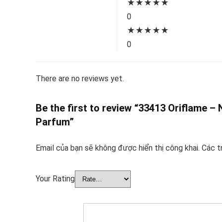
★
★
★
★
★
0
★
★
★
★
★
0
There are no reviews yet.
Be the first to review “33413 Oriflame 
Parfum”
Email của bạn sẽ không được hiển thị công khai.
Các t
Your Rating