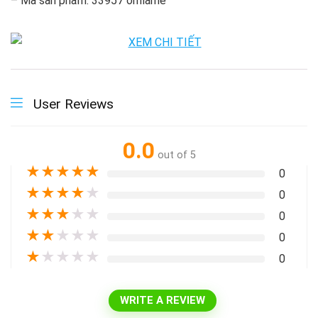
– Mã sản phẩm: 33957 oriflame
User Reviews
0.0
out of 5
★
★
★
★
★
0
★
★
★
★
★
0
★
★
★
★
★
0
★
★
★
★
★
0
★
★
★
★
★
0
WRITE A REVIEW