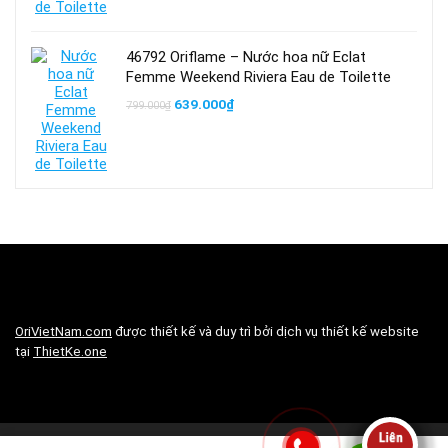
46792 Oriflame – Nước hoa nữ Eclat
Femme Weekend Riviera Eau de Toilette
Giá
Giá
639.000
₫
799.000
₫
gốc
hiện
là:
tại
799.000₫.
là:
639.000₫.
OriVietNam.com
được thiết kế và duy trì bởi dịch vụ thiết kế website
tại
ThietKe.one