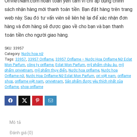
OriVietNam.com hoàn toàn yên tâm vì chỉ áp dụng chính
sách nhận hàng mới thanh toán tiền. Bạn đặt hàng trên trang
web này. Sau đó tư vấn viên sẽ liên hệ lại để xác nhận đơn
hàng và đơn hàng sẽ được giao về cho bạn và bạn thanh
toán tiền cho người giao hàng.
SKU:
33957
Category:
Nước hoa nữ
Tags:
33957
,
33957 Oriflame
,
33957 Oriflame – Nước Hoa Oriflame Nữ Eclat
Mon Parfum
,
công ty oriflame
,
Eclat Mon Parfum
,
mỹ phẩm châu âu
,
mỹ
phẩm orivietnam
,
mỹ phẩm thụy điển
,
Nước hoa oriflame
,
Nước hoa
Oriflame nữ
,
Nước Hoa Oriflame Nữ Eclat Mon Parfum
,
ori việt nam
,
oriflame
shop
,
oriflame việt nam
,
orivietnam
,
Sản phẩm được yêu thích nhất của
Oriflame
,
shop oriflame
Mô tả
Đánh giá (0)