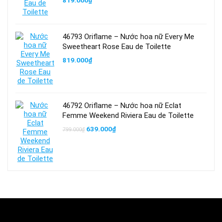
819.000
₫
46793 Oriflame – Nước hoa nữ Every Me
Sweetheart Rose Eau de Toilette
819.000
₫
46792 Oriflame – Nước hoa nữ Eclat
Femme Weekend Riviera Eau de Toilette
Giá
Giá
639.000
₫
799.000
₫
gốc
hiện
là:
tại
799.000₫.
là:
639.000₫.