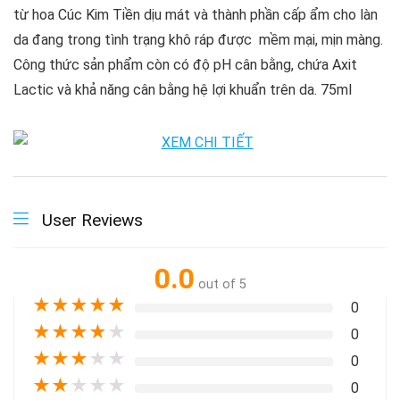
từ hoa Cúc Kim Tiền dịu mát và thành phần cấp ẩm cho làn
da đang trong tình trạng khô ráp được mềm mại, mịn màng.
Công thức sản phẩm còn có độ pH cân bằng, chứa Axit
Lactic và khả năng cân bằng hệ lợi khuẩn trên da. 75ml
User Reviews
0.0
out of 5
★
★
★
★
★
0
★
★
★
★
★
0
★
★
★
★
★
0
★
★
★
★
★
0