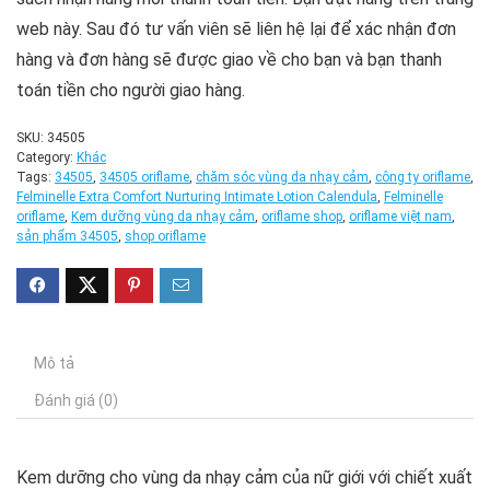
web này. Sau đó tư vấn viên sẽ liên hệ lại để xác nhận đơn
hàng và đơn hàng sẽ được giao về cho bạn và bạn thanh
toán tiền cho người giao hàng.
SKU:
34505
Category:
Khác
Tags:
34505
,
34505 oriflame
,
chăm sóc vùng da nhạy cảm
,
công ty oriflame
,
Felminelle Extra Comfort Nurturing Intimate Lotion Calendula
,
Felminelle
oriflame
,
Kem dưỡng vùng da nhạy cảm
,
oriflame shop
,
oriflame việt nam
,
sản phẩm 34505
,
shop oriflame
Mô tả
Đánh giá (0)
Kem dưỡng cho vùng da nhạy cảm của nữ giới với chiết xuất