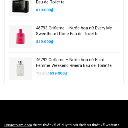
Eau de Toilette
819.000
₫
46793 Oriflame – Nước hoa nữ Every Me
Sweetheart Rose Eau de Toilette
819.000
₫
46792 Oriflame – Nước hoa nữ Eclat
Femme Weekend Riviera Eau de Toilette
Giá
Giá
639.000
₫
799.000
₫
gốc
hiện
là:
tại
799.000₫.
là:
639.000₫.
OriVietNam.com
được thiết kế và duy trì bởi dịch vụ thiết kế website