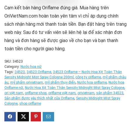
Cam kết bán hàng Oriflame đúng giá. Mua hàng trên
OriVietNam.com hoàn toàn yên tâm vì chỉ áp dụng chính
sách nhận hàng mới thanh toán tiền. Bạn đặt hàng trên trang
web này. Sau đó tư vấn viên sẽ liên hệ lại để xác nhận đơn
hàng và đơn hàng sẽ được giao về cho bạn và bạn thanh
toán tiền cho người giao hàng.
SKU:
34523
Category:
Nước hoa nữ
Tags:
34523
,
34523 Oriflame
,
34523 Oriflame – Nước Hoa Xịt Toàn Thân
Sensity Midnight Mist Spray Cologne 200ml
,
công ty oriflame
,
mỹ phẩm châu
âu
,
mỹ phẩm orivietnam
,
mỹ phẩm thụy điển
,
Nước hoa oriflame
,
Nước hoa
Oriflame nữ
,
Nước Hoa Xịt Toàn Thân Sensity Midnight Mist Spray Cologne
,
ori việt nam
,
oriflame shop
,
oriflame việt nam
,
orivietnam
,
sản phẩm 34523
,
Sản phẩm được yêu thích nhất của Oriflame
,
Sensity Midnight Mist Spray
Cologne
,
shop oriflame