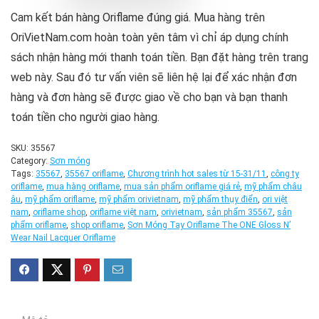
Cam kết bán hàng Oriflame đúng giá. Mua hàng trên
OriVietNam.com hoàn toàn yên tâm vì chỉ áp dụng chính
sách nhận hàng mới thanh toán tiền. Bạn đặt hàng trên trang
web này. Sau đó tư vấn viên sẽ liên hệ lại để xác nhận đơn
hàng và đơn hàng sẽ được giao về cho bạn và bạn thanh
toán tiền cho người giao hàng.
SKU:
35567
Category:
Sơn móng
Tags:
35567
,
35567 oriflame
,
Chương trình hot sales từ 15-31/11
,
công ty
oriflame
,
mua hàng oriflame
,
mua sản phẩm oriflame giá rẻ
,
mỹ phẩm châu
âu
,
mỹ phẩm oriflame
,
mỹ phẩm orivietnam
,
mỹ phẩm thụy điển
,
ori việt
nam
,
oriflame shop
,
oriflame việt nam
,
orivietnam
,
sản phẩm 35567
,
sản
phẩm oriflame
,
shop oriflame
,
Sơn Móng Tay Oriflame The ONE Gloss N’
Wear Nail Lacquer Oriflame