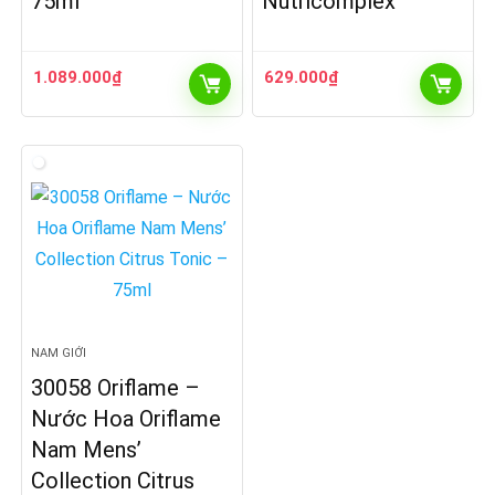
75ml
Nutricomplex
1.089.000
₫
629.000
₫
NAM GIỚI
30058 Oriflame –
Nước Hoa Oriflame
Nam Mens’
Collection Citrus