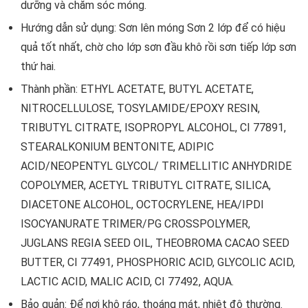
dưỡng và chăm sóc móng.
Hướng dẫn sử dụng: Sơn lên móng Sơn 2 lớp để có hiệu
quả tốt nhất, chờ cho lớp sơn đầu khô rồi sơn tiếp lớp sơn
thứ hai.
Thành phần: ETHYL ACETATE, BUTYL ACETATE,
NITROCELLULOSE, TOSYLAMIDE/EPOXY RESIN,
TRIBUTYL CITRATE, ISOPROPYL ALCOHOL, CI 77891,
STEARALKONIUM BENTONITE, ADIPIC
ACID/NEOPENTYL GLYCOL/ TRIMELLITIC ANHYDRIDE
COPOLYMER, ACETYL TRIBUTYL CITRATE, SILICA,
DIACETONE ALCOHOL, OCTOCRYLENE, HEA/IPDI
ISOCYANURATE TRIMER/PG CROSSPOLYMER,
JUGLANS REGIA SEED OIL, THEOBROMA CACAO SEED
BUTTER, CI 77491, PHOSPHORIC ACID, GLYCOLIC ACID,
LACTIC ACID, MALIC ACID, CI 77492, AQUA.
Bảo quản: Để nơi khô ráo, thoáng mát, nhiệt độ thường.