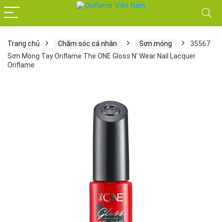
Trang chủ
Chăm sóc cá nhân
Sơn móng
35567
Sơn Móng Tay Oriflame The ONE Gloss N’ Wear Nail Lacquer
Oriflame