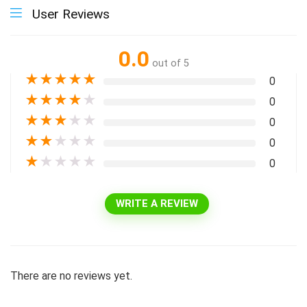
User Reviews
0.0
out of 5
★
★
★
★
★
0
★
★
★
★
★
0
★
★
★
★
★
0
★
★
★
★
★
0
★
★
★
★
★
0
WRITE A REVIEW
There are no reviews yet.