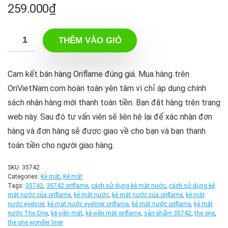
259.000
₫
THÊM VÀO GIỎ
Cam kết bán hàng Oriflame đúng giá. Mua hàng trên
OriVietNam.com hoàn toàn yên tâm vì chỉ áp dụng chính
sách nhận hàng mới thanh toán tiền. Bạn đặt hàng trên trang
web này. Sau đó tư vấn viên sẽ liên hệ lại để xác nhận đơn
hàng và đơn hàng sẽ được giao về cho bạn và bạn thanh
toán tiền cho người giao hàng.
SKU:
35742
Categories:
Kẻ mắt
,
Kẻ mắt
Tags:
35742
,
35742 oriflame
,
cách sử dụng kẻ mắt nước
,
cách sử dụng kẻ
mắt nước của oriflame
,
kẻ mắt nước
,
kẻ mắt nước của oriflame
,
kẻ mắt
nước eyeliner
,
kẻ mắt nước eyeliner oriflame
,
kẻ mắt nước oriflame
,
kẻ mắt
nước The One
,
kẻ viền mắt
,
kẻ viền mắt oriflame
,
sản phẩm 35742
,
the one
,
the one wonder liner