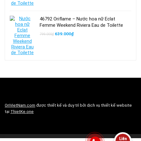
46792 Oriflame – Nước hoa nữ Eclat
Femme Weekend Riviera Eau de Toilette
Giá
Giá
639.000
₫
799.000
₫
gốc
hiện
là:
tại
799.000₫.
là:
639.000₫.
OriVietNam.com
được thiết kế và duy trì bởi dịch vụ thiết kế website
tại
ThietKe.one