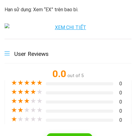
Hạn sử dụng: Xem “EX” trên bao bì.
User Reviews
0.0
out of 5
★
★
★
★
★
0
★
★
★
★
★
0
★
★
★
★
★
0
★
★
★
★
★
0
★
★
★
★
★
0