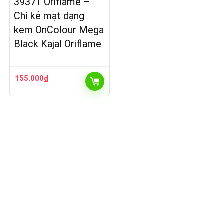
39371 Oriflame –
Chì kẻ mạt dạng
kem OnColour Mega
Black Kajal Oriflame
155.000
₫