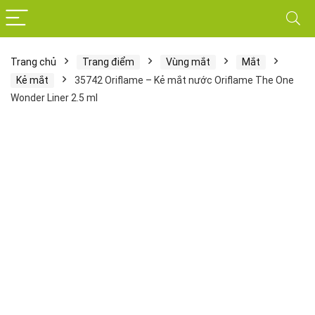
Trang chủ
Trang điểm
Vùng mắt
Mắt
Kẻ mắt
35742 Oriflame – Kẻ mắt nước Oriflame The One
Wonder Liner 2.5 ml