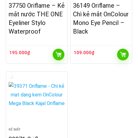
37750 Oriflame – Kẻ
36149 Oriflame –
mắt nước THE ONE
Chì kẻ mắt OnColour
Eyeliner Stylo
Mono Eye Pencil –
Waterproof
Black
195.000
₫
109.000
₫
KẺ MẮT