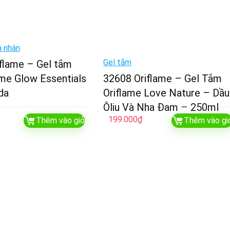
 nhân
Gel tắm
flame – Gel tắm
lame Glow Essentials
32608 Oriflame – Gel Tắm
da
Oriflame Love Nature – Dầu
Ôliu Và Nha Đam – 250ml
199.000
₫
Thêm vào giỏ
Thêm vào gi