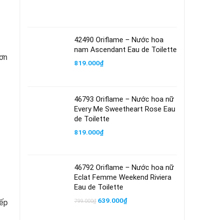
42490 Oriflame – Nước hoa
nam Ascendant Eau de Toilette
đơn
819.000
₫
46793 Oriflame – Nước hoa nữ
Every Me Sweetheart Rose Eau
de Toilette
819.000
₫
46792 Oriflame – Nước hoa nữ
Eclat Femme Weekend Riviera
Eau de Toilette
Giá
Giá
639.000
₫
iếp
799.000
₫
gốc
hiện
là:
tại