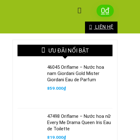
0
₫
LIÊN HỆ
ƯU ĐÃI NỔI BẬT
46045 Oriflame – Nước hoa
nam Giordani Gold Mister
Giordani Eau de Parfum
859.000
₫
47498 Oriflame – Nước hoa nữ
Every Me Drama Queen Iris Eau
de Toilette
819.000
₫