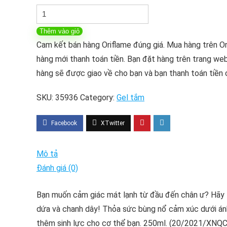
35936
Oriflame
Thêm vào giỏ
-
Cam kết bán hàng Oriflame đúng giá. Mua hàng trên O
Gel
hàng mới thanh toán tiền. Bạn đặt hàng trên trang web
tắm
hàng sẽ được giao về cho bạn và bạn thanh toán tiền 
Oriflame
-
SKU:
35936
Category:
Gel tắm
Ice
Pops
Cooling
Shower
Mô tả
Gel
Đánh giá (0)
Passion
Bạn muốn cảm giác mát lạnh từ đầu đến chân ư? Hãy
Fruit
dứa và chanh dây! Thỏa sức bùng nổ cảm xúc dưới 
&
thêm sinh lực cho cơ thể bạn. 250ml. (20/2021/XN
Pineapple