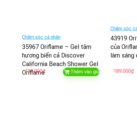
Chăm sóc cá
Chăm sóc cá nhân
43919 Ori
35967 Oriflame – Gel tắm
của Orif
hương biển cả Discover
làm sáng 
California Beach Shower Gel
139.000
₫
189.000
₫
Oriflame
Thêm vào giỏ