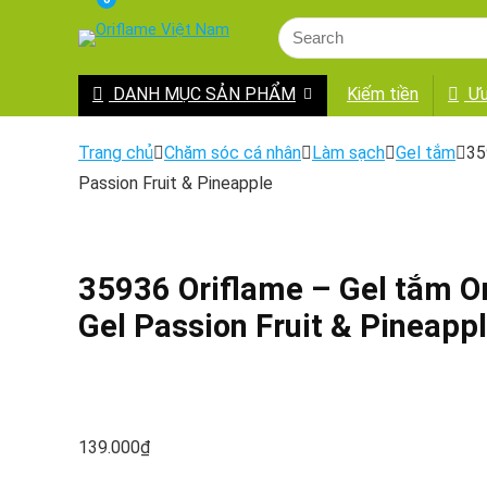
DANH MỤC SẢN PHẨM
Kiếm tiền
Ưu
Trang chủ
Chăm sóc cá nhân
Làm sạch
Gel tắm
35
Passion Fruit & Pineapple
35936 Oriflame – Gel tắm O
Gel Passion Fruit & Pineapp
139.000
₫