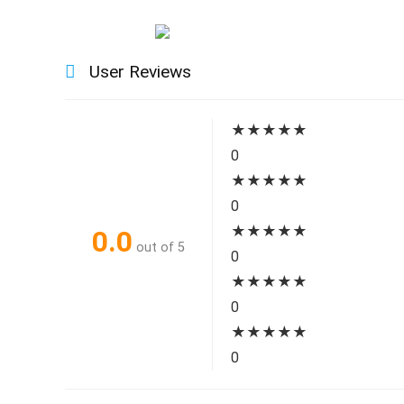
User Reviews
★
★
★
★
★
0
★
★
★
★
★
0
★
★
★
★
★
0.0
out of 5
0
★
★
★
★
★
0
★
★
★
★
★
0