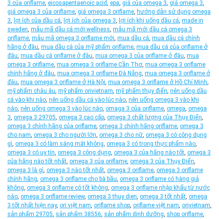
3 của oriflame
,
eicosapentaenoic acid
,
epa
,
giá của omega 3
,
giá omega 3
,
giá omega 3 của oriflame
,
giá omega 3 oriflame
,
hướng dẫn sử dụng omega
3
,
lợi ích của dầu cá
,
lợi ích của omega 3
,
lợi ích khi uống dầu cá
,
made in
sweden
,
mẫu mã dầu cá mới wellness
,
mẫu mã mới dầu cá omega 3
oriflame
,
mẫu mã omega 3 oriflame mới
,
mua dầu cá
,
mua dầu cá chính
hãng ở đâu
,
mua dầu cá của mỹ phẩm oriflame
,
mua dầu cá của oriflame ở
đâu
,
mua dầu cá oriflame ở đâu
,
mua omega 3 của oriflame ở đâu
,
mua
omega 3 oriflame
,
mua omega 3 oriflame Cần Thơ
,
mua omega 3 oriflame
chính hãng ở đâu
,
mua omega 3 oriflame Đà Nẵng
,
mua omega 3 oriflame ở
đâu
,
mua omega 3 oriflame ở Hà Nội
,
mua omega 3 oriflame ở Hồ Chí Minh
,
mỹ phẩm châu âu
,
mỹ phẩm orivietnam
,
mỹ phẩm thụy điển
,
nên uống dầu
cá vào khi nào
,
nên uống dầu cá vào lúc nào
,
nên uống omega 3 vào khi
nào
,
nên uống omega 3 vào lúc nào
,
omaga 3 của oriflame
,
omega
,
omega
3
,
omega 3 29705
,
omega 3 cao cấp
,
omega 3 chất lượng của Thụy Điển
,
omega 3 chính hãng của oriflame
,
omega 3 chính hãng oriflame
,
omega 3
cho nam
,
omega 3 cho người lớn
,
omega 3 cho nữ
,
omega 3 có công dụng
gì
,
omega 3 có làm sáng mắt không
,
omega 3 có trong thực phẩm nào
,
omega 3 có uy tín
,
omega 3 công dụng
,
omega 3 của hãng nào tốt
,
omega 3
của hãng nào tốt nhất
,
omega 3 của oriflame
,
omega 3 của Thụy Điển
,
omega 3 là gì
,
omega 3 nào tốt nhất
,
omega 3 oriflame
,
omega 3 oriflame
chính hãng
,
omega 3 oriflame cho bà bầu
,
omega 3 oriflame có hàng giả
không
,
omega 3 oriflame có tốt không
,
omega 3 oriflame nhập khẩu từ nước
nào
,
omega 3 oriflame review
,
omega 3 thuy dien
,
omega 3 tốt nhất
,
omega
3 tốt nhất hiện nay
,
ori việt nam
,
oriflame shop
,
oriflame việt nam
,
orivietnam
,
sản phẩm 29705
,
sản phẩm 38556
,
sản phẩm dinh dưỡng
,
shop oriflame
,