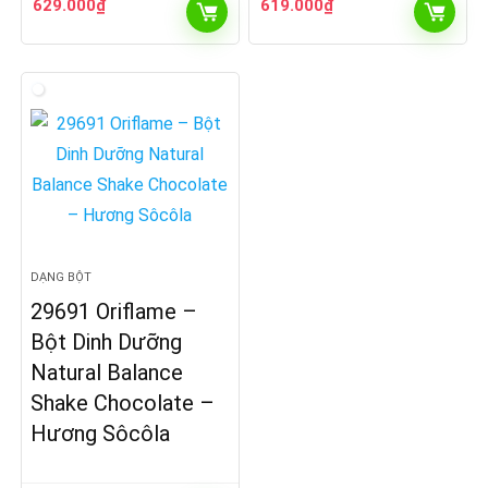
629.000
₫
619.000
₫
DẠNG BỘT
29691 Oriflame –
Bột Dinh Dưỡng
Natural Balance
Shake Chocolate –
Hương Sôcôla