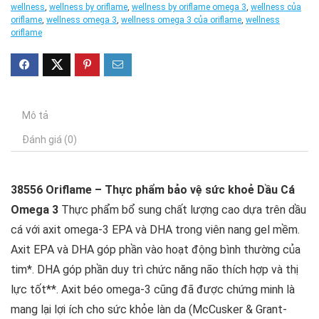
wellness
,
wellness by oriflame
,
wellness by oriflame omega 3
,
wellness của
oriflame
,
wellness omega 3
,
wellness omega 3 của oriflame
,
wellness
oriflame
Mô tả
Đánh giá (0)
38556 Oriflame – Thực phẩm bảo vệ sức khoẻ Dầu Cá
Omega 3
Thực phẩm bổ sung chất lượng cao dựa trên dầu
cá với axit omega-3 EPA và DHA trong viên nang gel mềm.
Axit EPA và DHA góp phần vào hoạt động bình thường của
tim*. DHA góp phần duy trì chức năng não thích hợp và thị
lực tốt**. Axit béo omega-3 cũng đã được chứng minh là
mang lại lợi ích cho sức khỏe làn da (McCusker & Grant-