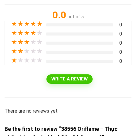
0.0
out of 5
★
★
★
★
★
0
★
★
★
★
★
0
★
★
★
★
★
0
★
★
★
★
★
0
★
★
★
★
★
0
WRITE A REVIEW
There are no reviews yet.
Be the first to review “38556 Oriflame – Thực