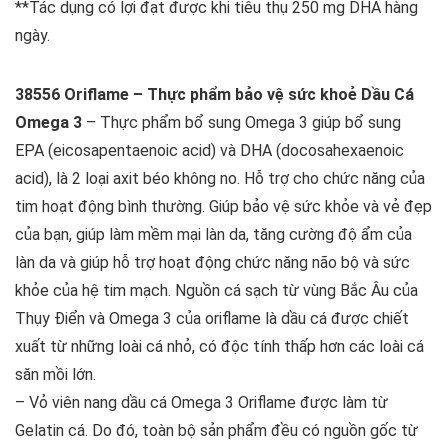
**Tác dụng có lợi đạt được khi tiêu thụ 250 mg DHA hàng
ngày.
38556 Oriflame – Thực phẩm bảo vệ sức khoẻ Dầu Cá
Omega 3
– Thực phẩm bổ sung Omega 3 giúp bổ sung
EPA (eicosapentaenoic acid) và DHA (docosahexaenoic
acid), là 2 loại axit béo không no. Hỗ trợ cho chức năng của
tim hoạt động bình thường. Giúp bảo vệ sức khỏe và vẻ đẹp
của bạn, giúp làm mềm mại làn da, tăng cường độ ẩm của
làn da và giúp hỗ trợ hoạt động chức năng não bộ và sức
khỏe của hệ tim mạch. Nguồn cá sạch từ vùng Bắc Âu của
Thụy Điển và Omega 3 của oriflame là dầu cá được chiết
xuất từ những loài cá nhỏ, có độc tính thấp hơn các loài cá
săn mồi lớn.
– Vỏ viên nang dầu cá Omega 3 Oriflame được làm từ
Gelatin cá. Do đó, toàn bộ sản phẩm đều có nguồn gốc từ