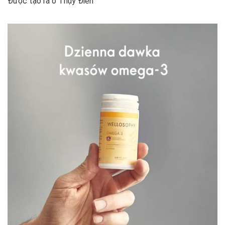
Được tạo ra ở Thụy Điển