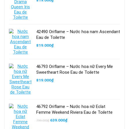
819.000
₫
42490 Oriflame – Nước hoa nam Ascendant
Eau de Toilette
819.000
₫
46793 Oriflame – Nước hoa nữ Every Me
Sweetheart Rose Eau de Toilette
819.000
₫
46792 Oriflame – Nước hoa nữ Eclat
Femme Weekend Riviera Eau de Toilette
Giá
Giá
639.000
₫
799.000
₫
gốc
hiện
là:
tại