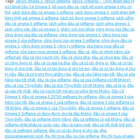
Tags:
38556 omega 3
,
38556 oriflame
,
38556 Oriflame – Thực phẩm bảo vệ
sức khoẻ Dầu Cá Omega 3
,
bổ sung dầu cá
,
cách bổ sung omega 3 cho cơ
thể
,
cách dùng dầu cá omega 3 oriflame
,
cách dùng omega 3
,
cách phân biệt
hàng thật giả omega 3 oriflame
,
cách sử dụng omega 3 oriflame
,
cách uống
dầu cá omega 3 oriflame
,
cách uống dầu cá oriflame
,
cách uống omega 3
,
cách uống viên dầu cá omega 3
,
chăm sóc sức khỏe
,
công dụng của dầu cá
,
công dụng của dầu cá oriflame
,
công dụng của omega 3
,
công dụng của
omega 3 của oriflame
,
công dụng của omega 3 oriflame
,
công dụng dầu cá
omega 3
,
công dụng omega 3
,
công ty oriflame
,
cửa hàng mua dầu cá
oriflame
,
cửa hàng mua omega 3 oriflame
,
dầu cá
,
dầu cá chính hãng của
oriflamed
,
dầu cá cho người lớn
,
dầu cá chứa dha
,
dầu cá chưa epa
,
dầu cá
có công dụng gì
,
dầu cá có epa và dha
,
dầu cá có tác dụng gì
,
dầu cá có tác
dụng gì cho mắt
,
dầu cá có tác dụng gì cho trẻ em
,
dầu cá có tác dụng gì cho
trí não
,
dầu cá có trong thực phẩm nào
,
dầu cá của hãng nào tốt
,
dầu cá của
hãng nào tốt nhất
,
dầu cá của oriflame
,
dầu cá của Oriflame có tốt không?
,
dầu cá của Thụy Điển
,
dầu cá của Thụy Điển có tốt không
,
dầu cá là gì
,
dầu
cá nào tốt nhất
,
dầu cá người lớn trẻ em có uống được không
,
Dầu Cá
Omega 3
,
dầu cá omega 3 29705 wellness by oriflame
,
dầu cá omega 3 của
hãng nào tốt
,
dầu cá omega 3 của oriflame
,
dầu cá omega 3 của oriflame có
tốt không
,
dầu cá omega 3 của Thụy Điển
,
dầu cá omega 3 oriflame
,
dầu cá
Omega 3 Oriflame có dùng được cho bà bầu không
,
dầu cá omege 3 của
Thuỵ Điển
,
dầu cá oriflame chính hãng
,
dầu cá oriflame có giả không
,
dầu cá
oriflame nhập khẩu từ nước nào
,
dầu cá sáng mắt
,
dầu cá tốt nhất thế giới
,
dầu cá wellness oriflame
,
dầu có có tác dụng gì cho da
,
dha
,
docosahexaenoic acid
,
địa chỉ mua dầu cá của oriflame
,
địa chỉ mua omega