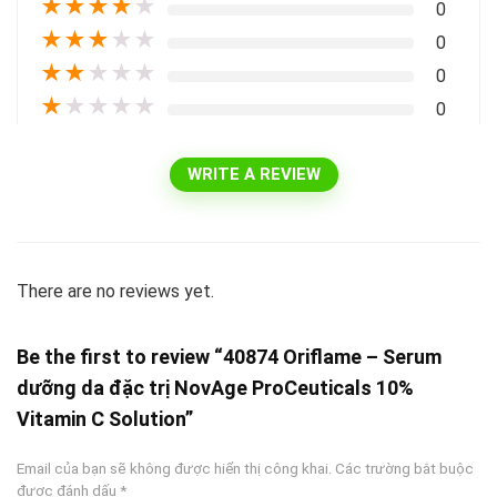
★
★
★
★
★
0
★
★
★
★
★
0
★
★
★
★
★
0
★
★
★
★
★
0
WRITE A REVIEW
There are no reviews yet.
Be the first to review “40874 Oriflame – Serum
dưỡng da đặc trị NovAge ProCeuticals 10%
Vitamin C Solution”
Email của bạn sẽ không được hiển thị công khai.
Các trường bắt buộc
được đánh dấu
*