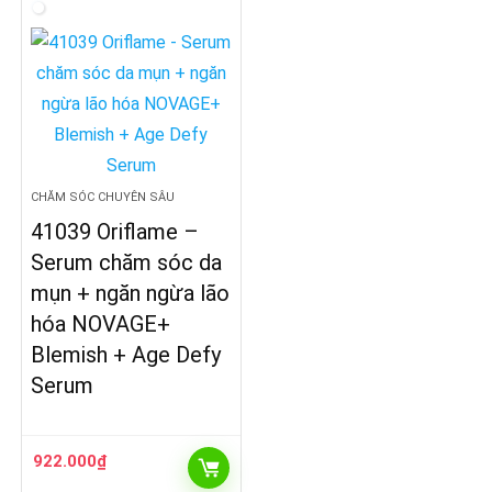
CHĂM SÓC CHUYÊN SÂU
41039 Oriflame –
Serum chăm sóc da
mụn + ngăn ngừa lão
hóa NOVAGE+
Blemish + Age Defy
Serum
922.000
₫