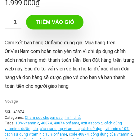
1.999.000
₫
THÊM VÀO GIỎ
Cam kết bán hàng Oriflame đúng giá. Mua hàng trên
OriVietNam.com hoàn toàn yên tâm vì chỉ áp dụng chính
sách nhận hàng mới thanh toán tiền. Bạn đặt hàng trên trang
web này. Sau đó tư vấn viên sẽ liên hệ lại để xác nhận đơn
hàng và đơn hàng sẽ được giao về cho bạn và bạn thanh
toán tiền cho người giao hàng.
Novage
SKU:
40874
Categories:
Chăm sóc chuyên sâu
,
Tinh chất
Tags:
10% vitamin c
,
40874
,
40874 oriflame
,
axit ascorbic
,
cách dùng
vitamin c dưỡng da
,
cách sử dụng vitamin c
,
cách sử dụng vitamin c 10%
,
cách sử dụng vitamin c 10% oriflame
,
code 40874
,
công dụng của vitamin c
,