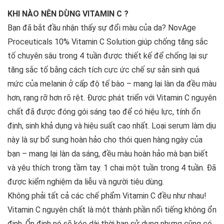
KHI NÀO NÊN DÙNG VITAMIN C ?
Bạn đã bắt đầu nhận thấy sự đổi màu của da? NovAge
Proceuticals 10% Vitamin C Solution giúp chống tăng sắc
tố chuyên sâu trong 4 tuần được thiết kế để chống lại sự
tăng sắc tố bằng cách tích cực ức chế sự sản sinh quá
mức của melanin ở cấp độ tế bào – mang lại làn da đều màu
hơn, rạng rỡ hơn rõ rệt. Được phát triển với Vitamin C nguyên
chất đã được đóng gói sáng tạo để có hiệu lực, tính ổn
định, sinh khả dụng và hiệu suất cao nhất. Loại serum làm dịu
này là sự bổ sung hoàn hảo cho thói quen hàng ngày của
bạn – mang lại làn da sáng, đều màu hoàn hảo mà bạn biết
và yêu thích trong tầm tay. 1 chai một tuần trong 4 tuần. Đã
được kiểm nghiệm da liễu và người tiêu dùng.
Không phải tất cả các chế phẩm Vitamin C đều như nhau!
Vitamin C nguyên chất là một thành phần nổi tiếng không ổn
định. Ổn định nó sẽ kéo dài thời hạn sử dụng nhưng cũng có