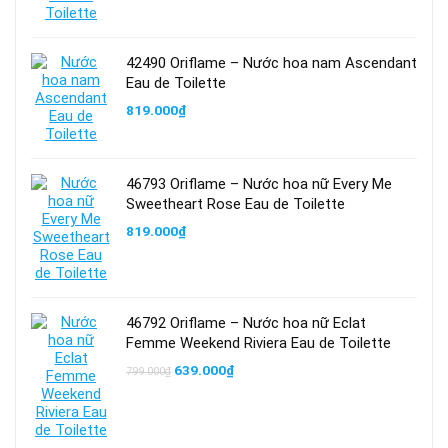
42490 Oriflame – Nước hoa nam Ascendant
Eau de Toilette
819.000
₫
46793 Oriflame – Nước hoa nữ Every Me
Sweetheart Rose Eau de Toilette
819.000
₫
46792 Oriflame – Nước hoa nữ Eclat
Femme Weekend Riviera Eau de Toilette
Giá
Giá
639.000
₫
799.000
₫
gốc
hiện
là:
tại
799.000₫.
là:
639.000₫.