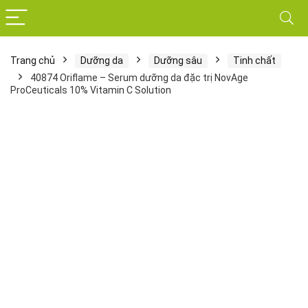
Trang chủ
Dưỡng da
Dưỡng sâu
Tinh chất
40874 Oriflame – Serum dưỡng da đặc trị NovAge
ProCeuticals 10% Vitamin C Solution