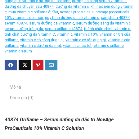
dung dịch vitamin c dưỡng da oriflame
,
dưỡng da bằng serum vitamin c
,
dưỡng da chuyên sâu 40874
,
dưỡng da vitamin c
,
khi nào nên dùng vitamin
c
,
mua vitamin c oriflame ở đâu
,
novage proceuticals
,
novage proceuticals
10% vitamin c solution
,
quy trình dưỡng da có vitamin c
,
sản phẩm 40874
,
serum 40874
,
serum dưỡng da vitamin c
,
serum dưỡng sáng da vitamin c
,
serum dưỡng trằng da
,
serum oriflame 40874
,
thành phần chính vitamin c
,
tinh chất dưỡng da Vitamin C
,
vitamin c
,
vitamin c 10%
,
vitamin c 10% của
oriflame
,
vitamin c có công dụng gì
,
vitamin c có tác dụng gì
,
vitamin c của
oriflame
,
vitamin c dưỡng da mặt
,
vitamin c nào tốt
,
vitamin c oriflame
,
vitamin c serum
Mô tả
Đánh giá (0)
40874 Oriflame – Serum dưỡng da đặc trị NovAge
ProCeuticals 10% Vitamin C Solution