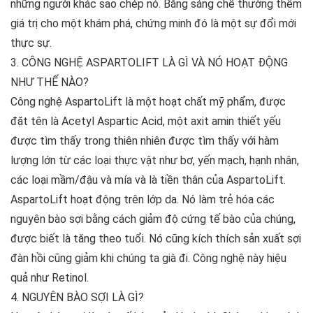
những người khác sao chép nó. Bằng sáng chế thường thêm
giá trị cho một khám phá, chứng minh đó là một sự đổi mới
thực sự.
3. CÔNG NGHỆ ASPARTOLIFT LÀ GÌ VÀ NÓ HOẠT ĐỘNG
NHƯ THẾ NÀO?
Công nghệ AspartoLift là một hoạt chất mỹ phẩm, được
đặt tên là Acetyl Aspartic Acid, một axit amin thiết yếu
được tìm thấy trong thiên nhiên được tìm thấy với hàm
lượng lớn từ các loại thực vật như bơ, yến mạch, hạnh nhân,
các loại mầm/đậu và mía và là tiền thân của AspartoLift.
AspartoLift hoạt động trên lớp da. Nó làm trẻ hóa các
nguyên bào sợi bằng cách giảm độ cứng tế bào của chúng,
được biết là tăng theo tuổi. Nó cũng kích thích sản xuất sợi
đàn hồi cũng giảm khi chúng ta già đi. Công nghệ này hiệu
quả như Retinol.
4. NGUYÊN BÀO SỢI LÀ GÌ?