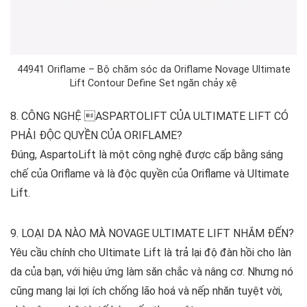
44941 Oriflame – Bộ chăm sóc da Oriflame Novage Ultimate
Lift Contour Define Set ngăn chảy xệ
8. CÔNG NGHỆ ASPARTOLIFT CỦA ULTIMATE LIFT CÓ
PHẢI ĐỘC QUYỀN CỦA ORIFLAME?
Đúng, AspartoLift là một công nghệ được cấp bằng sáng
chế của Oriflame và là độc quyền của Oriflame và Ultimate
Lift.
9. LOẠI DA NÀO MÀ NOVAGE ULTIMATE LIFT NHẮM ĐẾN?
Yêu cầu chính cho Ultimate Lift là trả lại độ đàn hồi cho làn
da của bạn, với hiệu ứng làm săn chắc và nâng cơ. Nhưng nó
cũng mang lại lợi ích chống lão hoá và nếp nhăn tuyệt vời,