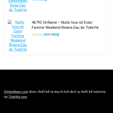
46792 Oriflame – Nước hoa nữ Eclat
Femme Weekend Riviera Eau de Toilette
Giá
Giá
639.000
₫
799.000
₫
gốc
hiện
là:
tại
799.000₫.
là:
639.000₫.
OriVietNam.com
được thiết kế và duy trì bởi dịch vụ thiết kế website
tại
ThietKe.one