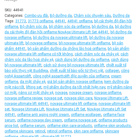
SKU:
44941
Categories:
Combo ưu đãi
,
Bộ dưỡng da
,
Chăm sóc chuyên sâu
,
Dưỡng da
Tags:
31773
,
31773 oriflame
,
44941
,
44941 oriflame
,
bộ cải thiện độ đàn hồi
oriflame
,
Bộ chăm sóc da
,
bộ chăm sóc da oriflame
,
bộ dưỡng da
,
bộ dưỡng
da cải thiện độ đàn hồi oriflame NovAge Utimate Lift Set 44941
,
bộ dưỡng da
novage oriflame
,
bộ dưỡng da novage ulitmate lift
,
bộ dưỡng da novage
ultimate lift
,
bộ novage oriflame
,
bộ novage ultimate lift oriflame
,
bộ sản
phẩm 44941
,
bộ sản phẩm dưỡng da chống lão hoá oriflame
,
bộ sản phẩm
novage ultimate lift oriflame có tốt không
,
cách chăm sóc da chảy xệ
,
cách
chăm sóc da lão hoá chảy xệ
,
cách dùng bộ dưỡng da oriflame
,
cách dùng
bộ novage ultimate lift
,
cách sử dụng bộ novage ultimate lift
,
chiết xuất tế
bào gốc thực vật Buddleja
,
chiết xuất tế bào gốc từ thực vật
,
collagen
,
công
nghệ Aspartolift
,
công nghệ asparttolift độc quyền của oriflame
,
cream
oriflame
,
da mặt chảy xệ
,
giá bộ sản phẩm novage oriflame
,
kem dưỡng da
mặt nào tốt
,
lifting set
,
mỹ phẩm dưỡng da tốt nhất hiện nay
,
mỹ phẩm nâng
cơ mặt
,
nâng cơ mặt chảy xệ
,
novage
,
novage cream
,
novage oriflame
,
novage oriflame review
,
novage set
,
novage skin care
,
Novage Ultimate Lift
,
novage ultimate lift 44941
,
novage ultimate lift oriflame
,
novage ultimate lift
set
,
Novage Utimate Lift
,
NovAge Utimate Lift Set
,
NovAge Utimate Lift Set
44941
,
oriflame anti aging night cream
,
oriflame ecollagen
,
oriflame face
serum
,
oriflame novage day cream
,
oriflame novage set
,
oriflame products
price list
,
oriflame serum
,
oriflame skin care products
,
oriflame skin products
,
oriflame skincare
,
retinol
,
retinol oriflame
,
skin care oriflame
,
skincare
oriflame
,
ultimate lift
,
ultimate lift 31773