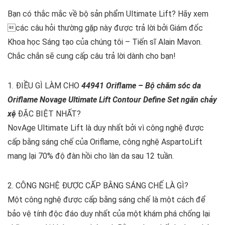
Bạn có thắc mắc về bộ sản phẩm Ultimate Lift? Hãy xem
các câu hỏi thường gặp này được trả lời bởi Giám đốc
Khoa học Sáng tạo của chúng tôi – Tiến sĩ Alain Mavon.
Chắc chắn sẽ cung cấp câu trả lời dành cho bạn!
1. ĐIỀU GÌ LÀM CHO
44941 Oriflame – Bộ chăm sóc da
Oriflame Novage Ultimate Lift Contour Define Set ngăn chảy
xệ
ĐẶC BIỆT NHẤT?
NovAge Ultimate Lift là duy nhất bởi vì công nghệ được
cấp bằng sáng chế của Oriflame, công nghệ AspartoLift
mang lại 70% độ đàn hồi cho làn da sau 12 tuần.
2. CÔNG NGHỆ ĐƯỢC CẤP BẰNG SÁNG CHẾ LÀ GÌ?
Một công nghệ được cấp bằng sáng chế là một cách để
bảo vệ tính độc đáo duy nhất của một khám phá chống lại