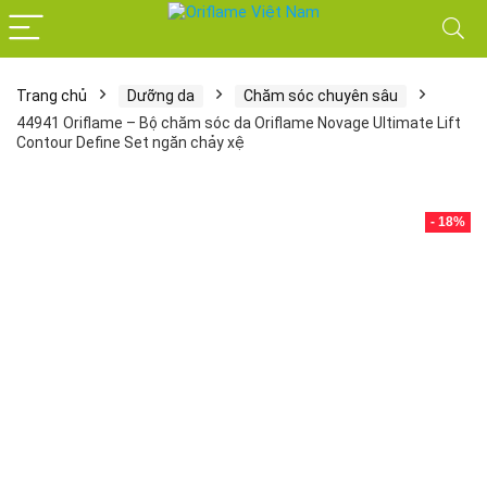
Trang chủ
Dưỡng da
Chăm sóc chuyên sâu
44941 Oriflame – Bộ chăm sóc da Oriflame Novage Ultimate Lift
Contour Define Set ngăn chảy xệ
- 18%