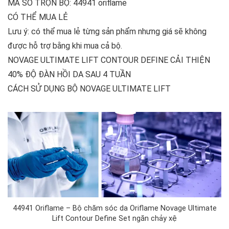
MÃ SỐ TRỌN BỘ: 44941 oriflame
CÓ THỂ MUA LẺ
Lưu ý: có thể mua lẻ từng sản phẩm nhưng giá sẽ không
được hỗ trợ bằng khi mua cả bộ.
NOVAGE ULTIMATE LIFT CONTOUR DEFINE CẢI THIỆN
40% ĐỘ ĐÀN HỒI DA SAU 4 TUẦN
CÁCH SỬ DỤNG BỘ NOVAGE ULTIMATE LIFT
44941 Oriflame – Bộ chăm sóc da Oriflame Novage Ultimate
Lift Contour Define Set ngăn chảy xệ