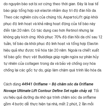
do nguyên bào sợi bị xơ cứng theo thời gian. Đây là loại tế
bào giúp tổng hợp sợi elastin nhằm duy trì độ đàn hồi da.
Theo các nghiên cứu của chúng tôi, AspartoLift giúp khôi
phục độ linh hoạt và khả năng hoạt động của tế bào này
đến tận 20 năm. Có tác dụng cao hơn Retinol nhưng lại
không gây kích ứng. Khôi phục 70% độ đàn hồi da chỉ sau 12
tuần, tế bào da khôi phục độ linh hoạt và tổng hợp Elastin
hiệu quả như được trẻ hóa tận 20 năm. Ngoài ra chiết xuất
tế bào gốc thực vật Buddleja giúp ngăn ngừa sự phân hủy
tự nhiên của collagen trong da và bảo vệ chống oxy hóa
chống lại các gốc tự do, giúp làm chậm quá trình lão hóa da.
Cách dùng
44941 Oriflame – Bộ chăm sóc da Oriflame
Novage Ultimate Lift Contour Define Set ngăn chảy xệ
: Tối
ưu hiệu quả dưỡng da nhờ qui trình chăm sóc da oriflame
gồm 4 bước dễ thực hiện tại nhà, mất 2 phút, 2 lần mỗi