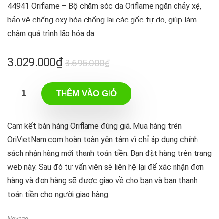
44941 Oriflame – Bộ chăm sóc da Oriflame ngăn chảy xệ,
bảo vệ chống oxy hóa chống lại các gốc tự do, giúp làm
chậm quá trình lão hóa da.
Giá
Giá
3.029.000
₫
3.695.000
₫
gốc
hiện
là:
tại
THÊM VÀO GIỎ
3.695.000₫.
là:
3.029.000₫.
Cam kết bán hàng Oriflame đúng giá. Mua hàng trên
OriVietNam.com hoàn toàn yên tâm vì chỉ áp dụng chính
sách nhận hàng mới thanh toán tiền. Bạn đặt hàng trên trang
web này. Sau đó tư vấn viên sẽ liên hệ lại để xác nhận đơn
hàng và đơn hàng sẽ được giao về cho bạn và bạn thanh
toán tiền cho người giao hàng.
Novage