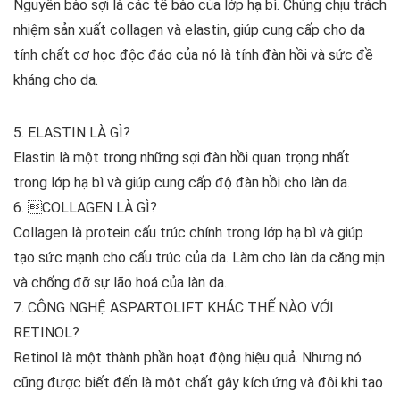
Nguyên bào sợi là các tế bào của lớp hạ bì. Chúng chịu trách
nhiệm sản xuất collagen và elastin, giúp cung cấp cho da
tính chất cơ học độc đáo của nó là tính đàn hồi và sức đề
kháng cho da.
5. ELASTIN LÀ GÌ?
Elastin là một trong những sợi đàn hồi quan trọng nhất
trong lớp hạ bì và giúp cung cấp độ đàn hồi cho làn da.
6. COLLAGEN LÀ GÌ?
Collagen là protein cấu trúc chính trong lớp hạ bì và giúp
tạo sức mạnh cho cấu trúc của da. Làm cho làn da căng mịn
và chống đỡ sự lão hoá của làn da.
7. CÔNG NGHỆ ASPARTOLIFT KHÁC THẾ NÀO VỚI
RETINOL?
Retinol là một thành phần hoạt động hiệu quả. Nhưng nó
cũng được biết đến là một chất gây kích ứng và đôi khi tạo