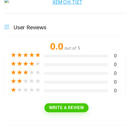
User Reviews
0.0
out of 5
★
★
★
★
★
0
★
★
★
★
★
0
★
★
★
★
★
0
★
★
★
★
★
0
★
★
★
★
★
0
WRITE A REVIEW