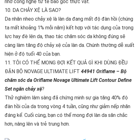
nhờ công nghệ từ tế bào gốc thực vật.
10. DA CHẢY XỆ LÀ SAO?
Da nhăn nheo chảy xệ là làn da đang mất độ đàn hồi (chúng
ta mất khoảng 1% mỗi năm) kết hợp với tác dụng của trọng
lực hay đè lên da, thao tác chăm sóc da không đúng sẽ
càng làm tăng độ chảy xệ của làn da. Chúnh thường dễ xuất
hiện ở độ tuổi 40 của bạn.
11. TÔI CÓ THỂ MONG ĐỢI KẾT QUẢ GÌ KHI DÙNG ĐỀU
ĐẶN BỘ NOVAGE ULTIMATE LIFT
44941 Oriflame – Bộ
chăm sóc da Oriflame Novage Ultimate Lift Contour Define
Set ngăn chảy xệ
?
Thử nghiệm lâm sàng đã chứng minh sự gia tăng 40% độ
đàn hồi của da trong vòng 4 tuần, cũng như giảm nếp nhăn
đáng kể. Cuối cùng, bạn có thể mong đợi làn da săn chắc
hơn, nâng lên và trẻ trung hơn.