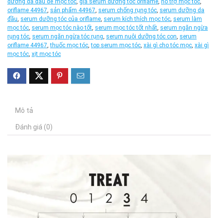
dưỡng da đầu để mọc tóc
,
giá serum dưỡng tóc oriflame
,
hỗ trợ mọc tóc
,
oriflame 44967
,
sản phẩm 44967
,
serum chống rụng tóc
,
serum dưỡng da
đầu
,
serum dưỡng tóc của oriflame
,
serum kích thích mọc tóc
,
serum làm
mọc tóc
,
serum mọc tóc nào tốt
,
serum mọc tóc tốt nhất
,
serum ngăn ngừa
rụng tóc
,
serum ngăn ngừa tóc rụng
,
serum nuôi dưỡng tóc con
,
serum
oriflame 44967
,
thuốc mọc tóc
,
top serum mọc tóc
,
xài gì cho tóc mọc
,
xài gì
mọc tóc
,
xịt mọc tóc
Mô tả
Đánh giá (0)