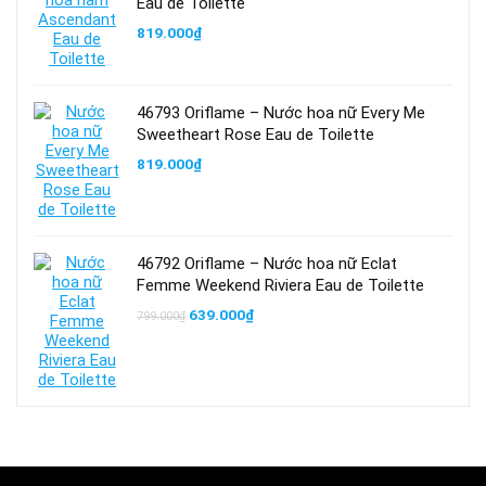
Eau de Toilette
819.000
₫
46793 Oriflame – Nước hoa nữ Every Me
Sweetheart Rose Eau de Toilette
819.000
₫
46792 Oriflame – Nước hoa nữ Eclat
Femme Weekend Riviera Eau de Toilette
Giá
Giá
639.000
₫
799.000
₫
gốc
hiện
là:
tại
799.000₫.
là:
639.000₫.