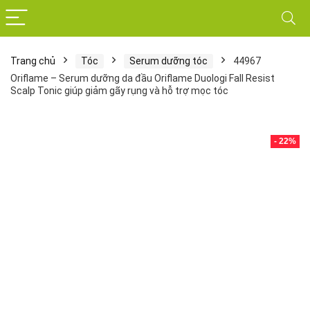
Trang chủ
Tóc
Serum dưỡng tóc
44967
Oriflame – Serum dưỡng da đầu Oriflame Duologi Fall Resist
Scalp Tonic giúp giảm gãy rụng và hỗ trợ mọc tóc
- 22%