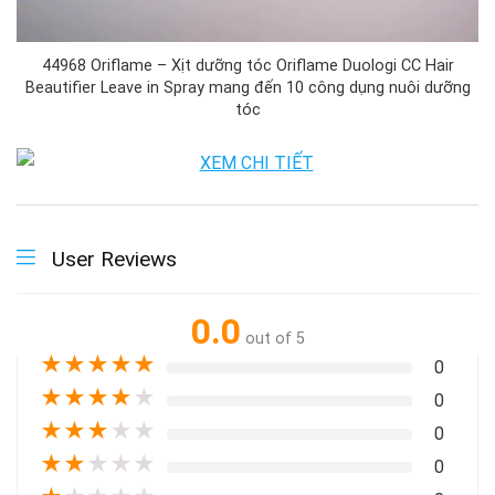
44968 Oriflame – Xịt dưỡng tóc Oriflame Duologi CC Hair
Beautifier Leave in Spray mang đến 10 công dụng nuôi dưỡng
tóc
User Reviews
0.0
out of 5
★
★
★
★
★
0
★
★
★
★
★
0
★
★
★
★
★
0
★
★
★
★
★
0