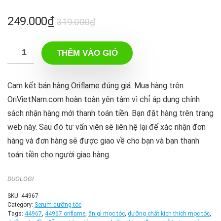
Giá
Giá
249.000
₫
319.000
₫
gốc
hiện
là:
tại
THÊM VÀO GIỎ
319.000₫.
là:
249.000₫.
Cam kết bán hàng Oriflame đúng giá. Mua hàng trên
OriVietNam.com hoàn toàn yên tâm vì chỉ áp dụng chính
sách nhận hàng mới thanh toán tiền. Bạn đặt hàng trên trang
web này. Sau đó tư vấn viên sẽ liên hệ lại để xác nhận đơn
hàng và đơn hàng sẽ được giao về cho bạn và bạn thanh
toán tiền cho người giao hàng.
DUOLOGI
SKU:
44967
Category:
Serum dưỡng tóc
Tags:
44967
,
44967 oriflame
,
ăn gì mọc tóc
,
dưỡng chất kích thích mọc tóc
,