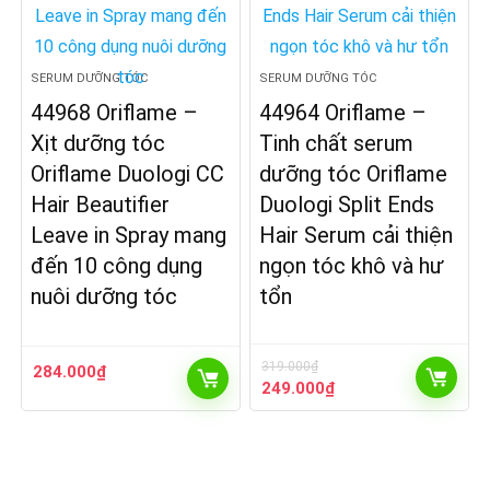
SERUM DƯỠNG TÓC
SERUM DƯỠNG TÓC
44968 Oriflame –
44964 Oriflame –
Xịt dưỡng tóc
Tinh chất serum
Oriflame Duologi CC
dưỡng tóc Oriflame
Hair Beautifier
Duologi Split Ends
Leave in Spray mang
Hair Serum cải thiện
đến 10 công dụng
ngọn tóc khô và hư
nuôi dưỡng tóc
tổn
319.000
₫
284.000
₫
Giá
Giá
249.000
₫
gốc
hiện
là:
tại
319.000₫.
là:
249.000₫.