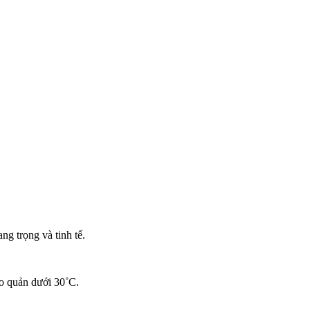
g trọng và tinh tế.
ảo quản dưới 30˚C.