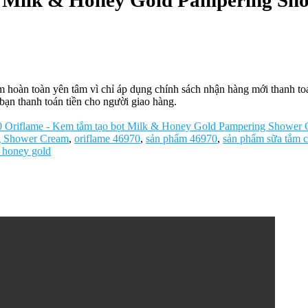
t Milk & Honey Gold Pampering Sh
oàn toàn yên tâm vì chỉ áp dụng chính sách nhận hàng mới thanh toán 
bạn thanh toán tiền cho người giao hàng.
 Oriflame - Kem tắm tạo bọt Milk & Honey Gold Pampering Shower
g Shower Cream
,
oriflame 46970
,
sản phẩm 46970
,
sản phẩm sữa tắm c
d honey gold