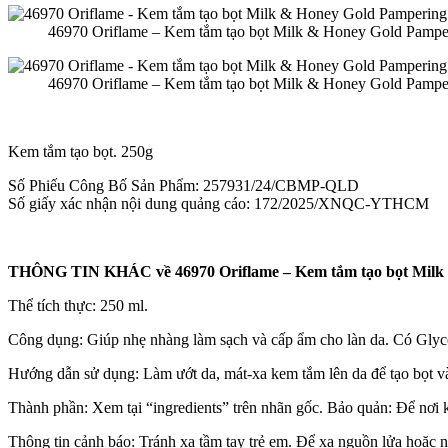
46970 Oriflame – Kem tắm tạo bọt Milk & Honey Gold Pamp
46970 Oriflame – Kem tắm tạo bọt Milk & Honey Gold Pamp
Kem tắm tạo bọt. 250g
Số Phiếu Công Bố Sản Phẩm: 257931/24/CBMP-QLD
Số giấy xác nhận nội dung quảng cáo: 172/2025/XNQC-YTHCM
THÔNG TIN KHÁC về 46970 Oriflame – Kem tắm tạo bọt Milk
Thể tích thực: 250 ml.
Công dụng: Giúp nhẹ nhàng làm sạch và cấp ẩm cho làn da. Có Glyceri
Hướng dẫn sử dụng: Làm ướt da, mát-xa kem tắm lên da để tạo bọt và 
Thành phần: Xem tại “ingredients” trên nhãn gốc. Bảo quản: Để nơi k
Thông tin cảnh báo: Tránh xa tầm tay trẻ em. Để xa nguồn lửa hoặc nhi