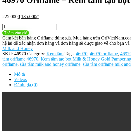
46970 Oriflame – Kem tắm tạo bọ
Giá
Giá
225.000
₫
185.000
₫
gốc
hiện
46970
là:
tại
Oriflame
225.000₫.
là:
Thêm vào giỏ
-
185.000₫.
Cam kết bán hàng Oriflame đúng giá. Mua hàng trên OriVietNam.com h
Kem
hệ lại để xác nhận đơn hàng và đơn hàng sẽ được giao về cho bạn và 
tắm
Milk and Honey
tạo
SKU:
46970
Category:
Kem tắm
Tags:
46970
,
46970 oriflame
,
46970
bọt
tắm oriflame 46970
,
Kem tắm tạo bọt Milk & Honey Gold Pamperin
Milk
oriflame
,
sữa tắm milk and honey oriflame
,
sữa tắm oriflame milk an
&
Honey
Mô tả
Gold
Videos
Pampering
Đánh giá (0)
Shower
Cream
số
lượng