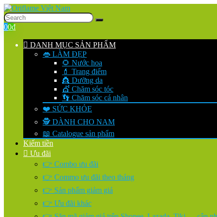
0
0
₫
DANH MỤC SẢN PHẨM
👄 LÀM ĐẸP
🌻 Nước hoa
💄 Trang điểm
👸 Dưỡng da
💇 Chăm sóc tóc
👣 Chăm sóc cá nhân
❤️ SỨC KHỎE
🕵️ DÀNH CHO NAM
📖 Catalogue sản phẩm
Kiếm tiền
Ưu đãi
👉 Combo ưu đãi
👉 Commo ưu đãi theo tháng
👉 Sản phẩm giảm giá
👉 Ưu đãi khác
👉 Săn mã giảm giá trên Shopee, Lazada, Tiki…. cập nhậ