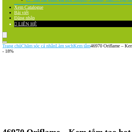
Xem Catalogue
Bài viết
Đăng nhập
LIÊN HỆ
Trang chủ
Chăm sóc cá nhân
Làm sạch
Kem tắm
46970 Oriflame – Ke
- 18%