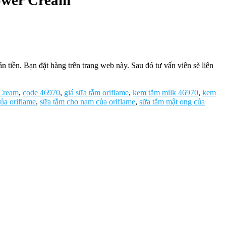
ower Cream
tiền. Bạn đặt hàng trên trang web này. Sau đó tư vấn viên sẽ liên
 Cream
,
code 46970
,
giá sữa tắm oriflame
,
kem tắm milk 46970
,
kem
ủa oriflame
,
sữa tắm cho nam của oriflame
,
sữa tắm mật ong của