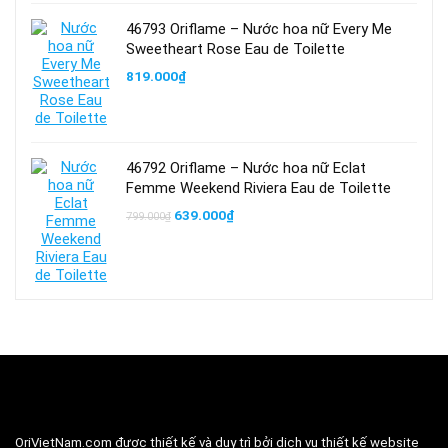
46793 Oriflame – Nước hoa nữ Every Me
Sweetheart Rose Eau de Toilette
819.000
₫
46792 Oriflame – Nước hoa nữ Eclat
Femme Weekend Riviera Eau de Toilette
Giá
Giá
639.000
₫
799.000
₫
gốc
hiện
là:
tại
799.000₫.
là:
639.000₫.
OriVietNam.com
được thiết kế và duy trì bởi dịch vụ thiết kế website