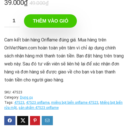
Giá
Giá
39.000
₫
49.000
₫
gốc
hiện
là:
tại
THÊM VÀO GIỎ
49.000₫.
là:
39.000₫.
Cam kết bán hàng Oriflame đúng giá. Mua hàng trên
OriVietNam.com hoàn toàn yên tâm vì chỉ áp dụng chính
sách nhận hàng mới thanh toán tiền. Bạn đặt hàng trên trang
web này. Sau đó tư vấn viên sẽ liên hệ lại để xác nhận đơn
hàng và đơn hàng sẽ được giao về cho bạn và bạn thanh
toán tiền cho người giao hàng.
SKU:
47523
Category:
Dụng cụ
Tags:
47523
,
47523 oriflame
,
miếng bọt biển oriflame 47523
,
Miếng bọt biển
rửa mặt
,
sản phẩm 47523 oriflame