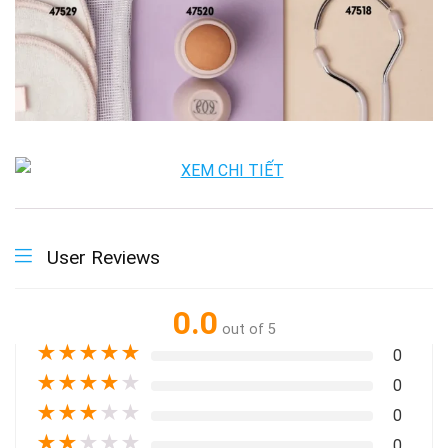
User Reviews
0.0
out of 5
★
★
★
★
★
0
★
★
★
★
★
0
★
★
★
★
★
0
★
★
★
★
★
0