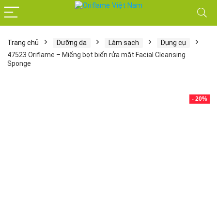
Trang chủ
Dưỡng da
Làm sạch
Dụng cụ
47523 Oriflame – Miếng bọt biển rửa mặt Facial Cleansing
Sponge
- 20%