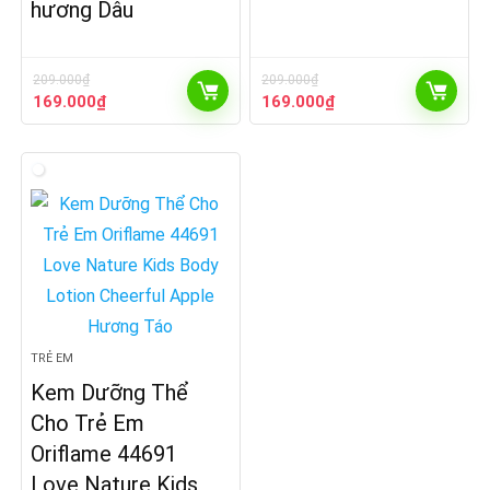
hương Dâu
209.000
₫
209.000
₫
Giá
Giá
Giá
Giá
169.000
₫
169.000
₫
gốc
hiện
gốc
hiện
là:
tại
là:
tại
209.000₫.
là:
209.000₫.
là:
169.000₫.
169.000₫.
TRẺ EM
Kem Dưỡng Thể
Cho Trẻ Em
Oriflame 44691
Love Nature Kids