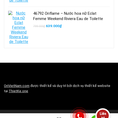
46792 Oriflame – Nước hoa nữ Eclat
Femme Weekend Riviera Eau de Toilette
Giá
Giá
639.000
₫
799.000
₫
gốc
hiện
là:
tại
799.000₫.
là:
639.000₫.
OriVietNam.com
được thiết kế và duy trì bởi dịch vụ thiết kế website
tại
ThietKe.one
0
Copyright © 2019 OriVietNam.com All rights reserved | Trang web của