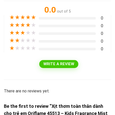
0.0
out of 5
★
★
★
★
★
0
★
★
★
★
★
0
★
★
★
★
★
0
★
★
★
★
★
0
★
★
★
★
★
0
WRITE A REVIEW
There are no reviews yet.
Be the first to review “Xịt thơm toàn thân dành
cho trẻ em Oriflame 45513 – Kids Fragrance Mist