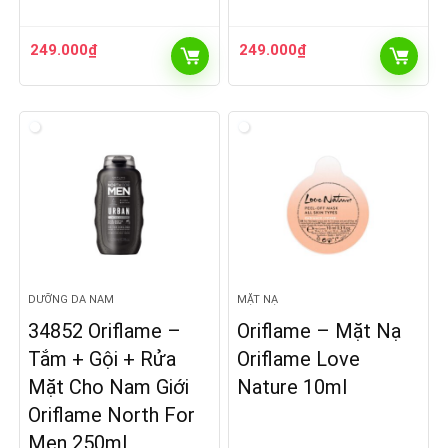
249.000
₫
249.000
₫
DƯỠNG DA NAM
MẶT NẠ
34852 Oriflame –
Oriflame – Mặt Nạ
Tắm + Gội + Rửa
Oriflame Love
Mặt Cho Nam Giới
Nature 10ml
Oriflame North For
Men 250ml