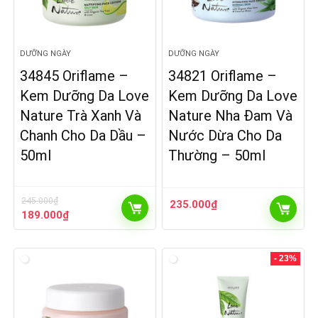
DƯỠNG NGÀY
DƯỠNG NGÀY
34845 Oriflame –
34821 Oriflame –
Kem Dưỡng Da Love
Kem Dưỡng Da Love
Nature Trà Xanh Và
Nature Nha Đam Và
Chanh Cho Da Dầu –
Nước Dừa Cho Da
50ml
Thường – 50ml
245.000
₫
235.000
₫
Giá
Giá
189.000
₫
gốc
hiện
là:
tại
245.000₫.
là:
- 23%
189.000₫.