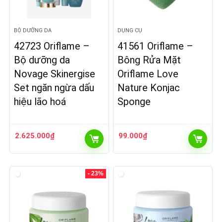
BỘ DƯỠNG DA
DỤNG CỤ
42723 Oriflame –
41561 Oriflame –
Bộ dưỡng da
Bông Rửa Mặt
Novage Skinergise
Oriflame Love
Set ngăn ngừa dấu
Nature Konjac
hiệu lão hoá
Sponge
2.625.000
₫
99.000
₫
- 23%