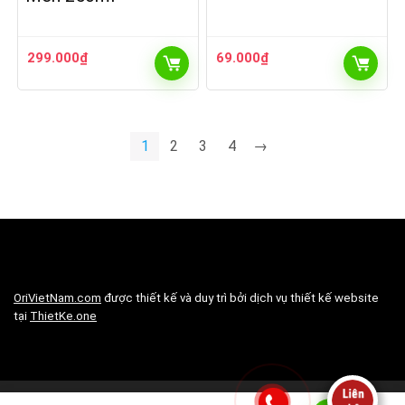
299.000
₫
69.000
₫
1
2
3
4
→
OriVietNam.com
được thiết kế và duy trì bởi dịch vụ thiết kế website
tại
ThietKe.one