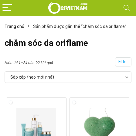
Trang chủ
Sản phẩm được gắn thẻ “chăm sóc da oriflame”
chăm sóc da oriflame
Filter
Đã
Hiển thị 1–24 của 92 kết quả
sắp
Sắp xếp theo mới nhất
xếp
theo
mới
nhất