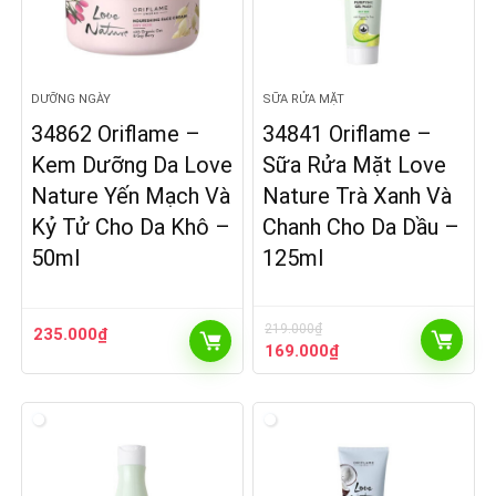
DƯỠNG NGÀY
SỮA RỬA MẶT
34862 Oriflame –
34841 Oriflame –
Kem Dưỡng Da Love
Sữa Rửa Mặt Love
Nature Yến Mạch Và
Nature Trà Xanh Và
Kỷ Tử Cho Da Khô –
Chanh Cho Da Dầu –
50ml
125ml
219.000
₫
235.000
₫
Giá
Giá
169.000
₫
gốc
hiện
là:
tại
219.000₫.
là:
169.000₫.