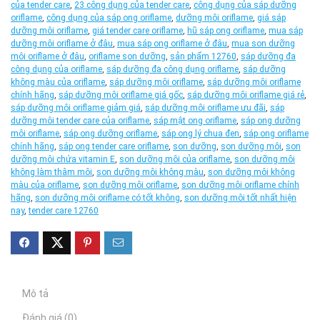
của tender care
,
23 công dụng của tender care
,
công dụng của sáp dưỡng
oriflame
,
công dụng của sáp ong oriflame
,
dưỡng môi oriflame
,
giá sáp
dưỡng môi oriflame
,
giá tender care oriflame
,
hũ sáp ong oriflame
,
mua sáp
dưỡng môi oriflame ở đâu
,
mua sáp ong oriflame ở đâu
,
mua son dưỡng
môi oriflame ở đâu
,
oriflame son dưỡng
,
sản phẩm 12760
,
sáp dưỡng đa
công dụng của oriflame
,
sáp dưỡng đa công dụng oriflame
,
sáp dưỡng
không màu của oriflame
,
sáp dưỡng môi oriflame
,
sáp dưỡng môi oriflame
chính hãng
,
sáp dưỡng môi oriflame giá gốc
,
sáp dưỡng môi oriflame giá rẻ
,
sáp dưỡng môi oriflame giảm giá
,
sáp dưỡng môi oriflame ưu đãi
,
sáp
dưỡng môi tender care của oriflame
,
sáp mật ong oriflame
,
sáp ong dưỡng
môi oriflame
,
sáp ong dưỡng oriflame
,
sáp ong lý chua đen
,
sáp ong oriflame
chính hãng
,
sáp ong tender care oriflame
,
son dưỡng
,
son dưỡng môi
,
son
dưỡng môi chứa vitamin E
,
son dưỡng môi của oriflame
,
son dưỡng môi
không làm thâm môi
,
son dưỡng môi không màu
,
son dưỡng môi không
màu của oriflame
,
son dưỡng môi oriflame
,
son dưỡng môi oriflame chính
hãng
,
son dưỡng môi oriflame có tốt không
,
son dưỡng môi tốt nhất hiện
nay
,
tender care 12760
Mô tả
Đánh giá (0)