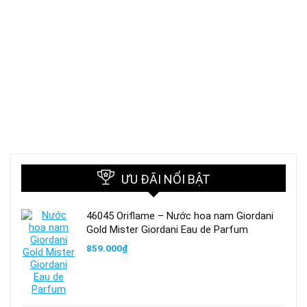
ƯU ĐÃI NỔI BẬT
46045 Oriflame – Nước hoa nam Giordani
Gold Mister Giordani Eau de Parfum
859.000
₫