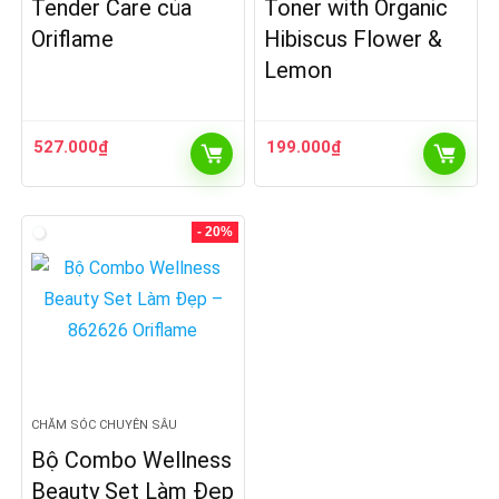
Tender Care của
Toner with Organic
Oriflame
Hibiscus Flower &
Lemon
527.000
₫
199.000
₫
- 20%
CHĂM SÓC CHUYÊN SÂU
Bộ Combo Wellness
Beauty Set Làm Đẹp