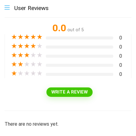
User Reviews
0.0
out of 5
★
★
★
★
★
0
★
★
★
★
★
0
★
★
★
★
★
0
★
★
★
★
★
0
★
★
★
★
★
0
WRITE A REVIEW
There are no reviews yet.