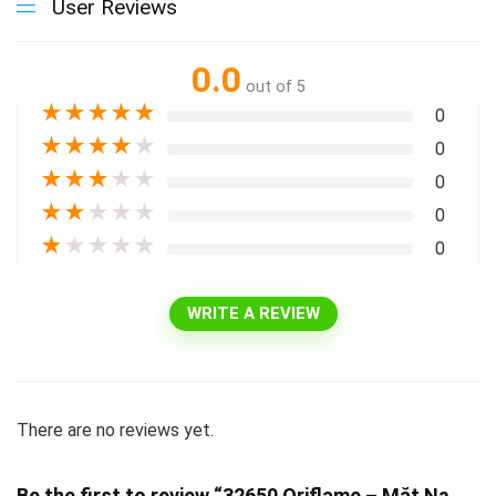
User Reviews
0.0
out of 5
★
★
★
★
★
0
★
★
★
★
★
0
★
★
★
★
★
0
★
★
★
★
★
0
★
★
★
★
★
0
WRITE A REVIEW
There are no reviews yet.
Be the first to review “32650 Oriflame – Mặt Nạ