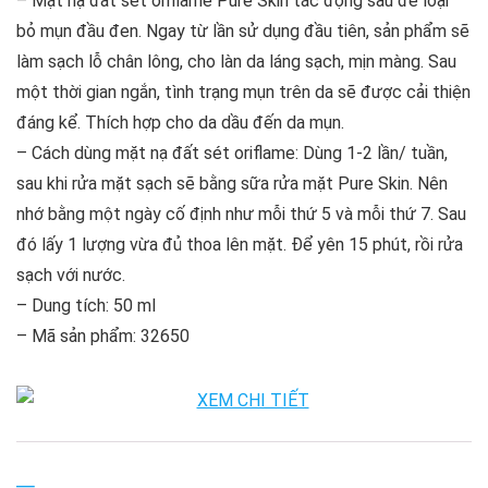
– Mặt nạ đất sét oriflame Pure Skin tác động sâu để loại
bỏ mụn đầu đen. Ngay từ lần sử dụng đầu tiên, sản phẩm sẽ
làm sạch lỗ chân lông, cho làn da láng sạch, mịn màng. Sau
một thời gian ngắn, tình trạng mụn trên da sẽ được cải thiện
đáng kể. Thích hợp cho da dầu đến da mụn.
– Cách dùng mặt nạ đất sét oriflame: Dùng 1-2 lần/ tuần,
sau khi rửa mặt sạch sẽ bằng sữa rửa mặt Pure Skin. Nên
nhớ bằng một ngày cố định như mỗi thứ 5 và mỗi thứ 7. Sau
đó lấy 1 lượng vừa đủ thoa lên mặt. Để yên 15 phút, rồi rửa
sạch với nước.
– Dung tích: 50 ml
– Mã sản phẩm: 32650