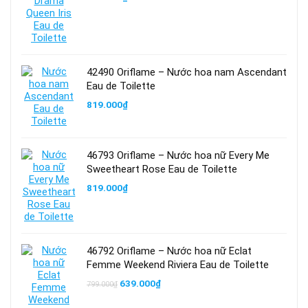
42490 Oriflame – Nước hoa nam Ascendant
Eau de Toilette
819.000
₫
46793 Oriflame – Nước hoa nữ Every Me
Sweetheart Rose Eau de Toilette
819.000
₫
46792 Oriflame – Nước hoa nữ Eclat
Femme Weekend Riviera Eau de Toilette
Giá
Giá
639.000
₫
799.000
₫
gốc
hiện
là:
tại