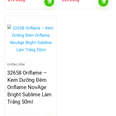
819.000
₫
265.000
₫
DƯỠNG ĐÊM
32658 Oriflame –
Kem Dưỡng Đêm
Oriflame NovAge
Bright Sublime Làm
Trắng 50ml