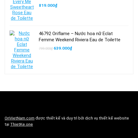
819.000
₫
46792 Oriflame – Nước hoa nữ Eclat
Femme Weekend Riviera Eau de Toilette
Giá
Giá
639.000
₫
799.000
₫
gốc
hiện
là:
tại
799.000₫.
là:
639.000₫.
OriVietNam.com
được thiết kế và duy trì bởi dịch vụ thiết kế website
tại
ThietKe.one