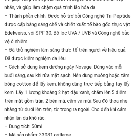
nhăn, và giúp làm chậm quá trình lão hóa da.
– Thành phần chính: Được hỗ trợ bởi Công nghệ Tri-Peptide
được cấp bằng sáng chế và chiết xuất tế bào gốc thực vật
Edelweiss, với SPF 30, Bộ lọc UVA / UVB và Công nghệ bảo
vệ ô nhiễm.
– Đã thử nghiệm lâm sàng thực tế trên người về hiệu quả.
Đã được kiểm nghiệm da liễu.
– Cách sử dụng kem dưỡng ngày Novage: Dùng vào mỗi
buổi sáng, sau khi rửa mặt sạch. Nên dùng muỗng hoặc tăm
bông cotton để lấy kem, không dùng trực tiếp bằng tay lấy
kem. Lấy 1 lượng khoảng 2 hạt đậu xanh, chấm lên 5 điểm
trên mặt gồm trán, 2 bên má, cằm và mũi. Sau đó thoa nhẹ
nhàng từ dưới lên trên, từ trong ra ngoài. Cho đến khi cảm
nhận làn da khô ráo.
– Dung tích: 50ml
– Mã sản phẩm: 33981 oriflame.