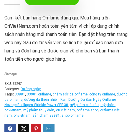
Cam kết bán hàng Oriflame đúng giá. Mua hàng trên
OriVietNam.com hoàn toàn yên tâm vì chỉ áp dụng chính
sách nhận hàng mới thanh toán tiền. Bạn đặt hàng trên trang
web này. Sau đó tư vấn viên sẽ liên hệ lại để xác nhận đơn
hàng và đơn hàng sẽ được giao về cho bạn và bạn thanh
toán tiền cho người giao hàng.
Novage
SKU:
33981
Category:
Dưỡng ngày
Tags:
33981
,
33981 oriflame
,
chăm sóc da oriflame
,
công ty oriflame
,
dưỡng
da oriflame
,
dưỡng da thiên nhiên
,
Kem Dưỡng Da Ban Ngày Oriflame
Novage Ecollagen Wrinkle Power SPF 30
,
mỹ phẩm châu âu
,
mỹ phẩm
orivietnam
,
mỹ phẩm thụy điển
,
ori việt nam
,
oriflame shop
,
oriflame việt
nam
,
orivietnam
,
sản phẩm 33981
,
shop oriflame