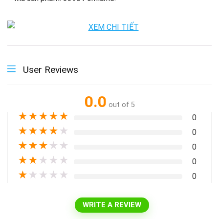
User Reviews
0.0
out of 5
★
★
★
★
★
0
★
★
★
★
★
0
★
★
★
★
★
0
★
★
★
★
★
0
★
★
★
★
★
0
WRITE A REVIEW