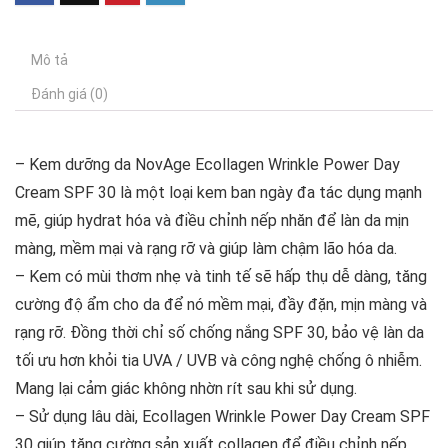
Mô tả
Đánh giá (0)
– Kem dưỡng da NovAge Ecollagen Wrinkle Power Day
Cream SPF 30 là một loại kem ban ngày đa tác dụng mạnh
mẽ, giúp hydrat hóa và điều chỉnh nếp nhăn để làn da mịn
màng, mềm mại và rạng rỡ và giúp làm chậm lão hóa da.
– Kem có mùi thơm nhẹ và tinh tế sẽ hấp thụ dễ dàng, tăng
cường độ ẩm cho da để nó mềm mại, đầy đặn, mịn màng và
rạng rỡ. Đồng thời chỉ số chống nắng SPF 30, bảo vệ làn da
tối ưu hơn khỏi tia UVA / UVB và công nghệ chống ô nhiễm.
Mang lại cảm giác không nhờn rít sau khi sử dụng.
– Sử dụng lâu dài, Ecollagen Wrinkle Power Day Cream SPF
30 giúp tăng cường sản xuất collagen để điều chỉnh nếp