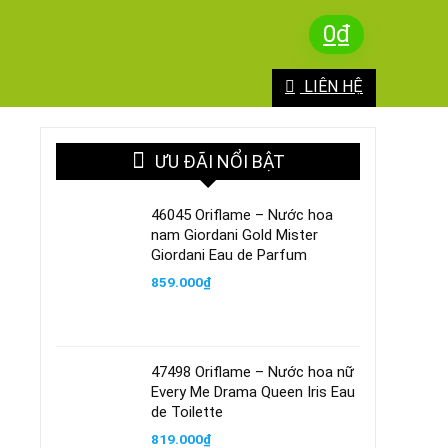
0
₫
LIÊN HỆ
ƯU ĐÃI NỔI BẬT
46045 Oriflame – Nước hoa
nam Giordani Gold Mister
Giordani Eau de Parfum
859.000
₫
47498 Oriflame – Nước hoa nữ
Every Me Drama Queen Iris Eau
de Toilette
819.000
₫