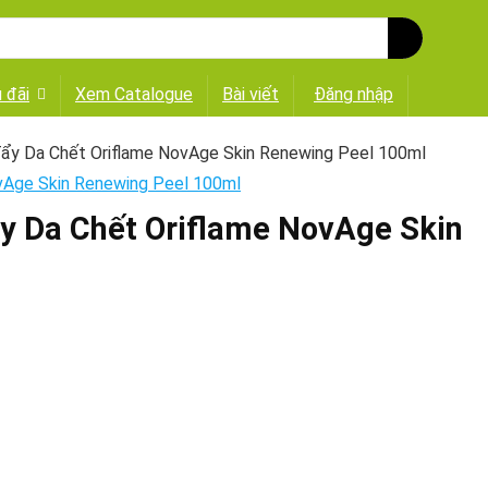
 đãi
Xem Catalogue
Bài viết
Đăng nhập
̣ Tẩy Da Chết Oriflame NovAge Skin Renewing Peel 100ml
Tẩy Da Chết Oriflame NovAge Skin