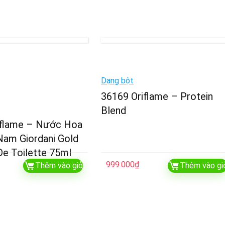
Dạng bột
36169 Oriflame – Protein
Blend
iflame – Nước Hoa
Nam Giordani Gold
e Toilette 75ml
999.000
₫
Thêm vào giỏ
Thêm vào gi