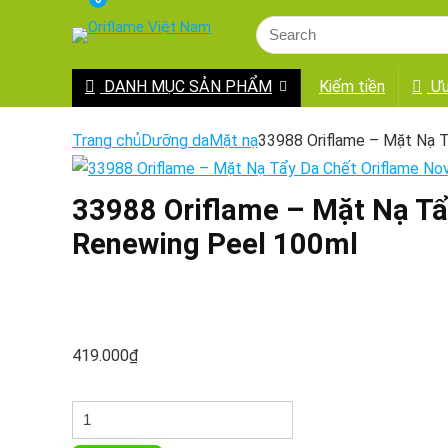
DANH MỤC SẢN PHẨM
Kiếm tiền
Ưu
Trang chủ
Dưỡng da
Mặt nạ
33988 Oriflame – Mặt Na
33988 Oriflame – Mặt Nạ 
Renewing Peel 100ml
419.000
₫
33988
Oriflame