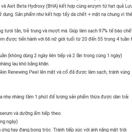
) và Axit Beta Hydroxy (BHA) kết hợp cùng enzym từ hạt quả Lựu
 sử dụng. Sản phẩm như kết hợp tẩy da chết + mặt nạ chung vì th
ông tươi tắn, trẻ trung và mượt mà. Giúp làm sạch 97% tế bào chế
m được tiến hành với 66 nữ giới tuổi từ 20 đến 55 trong 4 tuần t
ần (không dùng 2 ngày liên tiếp và 2 lần trong cùng 1 ngày)
nhàng lau khô bằng khăn.
kin Renewing Peel lên mặt và cổ đã được làm sạch, tránh vùng
 xa nhẹ nhàng tầm 1 phút để lượng sản phẩm thừa được dàn trải
 serum và dưỡng ẩm tiếp theo.
ùng ngày)
 ứng hay đang bong tróc. Tránh tiếp xúc với ánh nắng mặt trời.