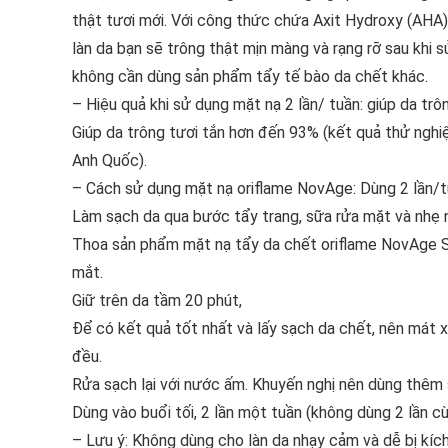
thật tươi mới. Với công thức chứa Axit Hydroxy (AHA
làn da bạn sẽ trông thật mịn màng và rạng rỡ sau khi
không cần dùng sản phẩm tẩy tế bào da chết khác.
– Hiệu quả khi sử dụng mặt nạ 2 lần/ tuần: giúp da tr
Giúp da trông tươi tắn hơn đến 93% (kết quả thử nghiệ
Anh Quốc).
– Cách sử dụng mặt nạ oriflame NovAge: Dùng 2 lần/tu
Làm sạch da qua bước tẩy trang, sữa rửa mặt và nhẹ 
Thoa sản phẩm mặt nạ tẩy da chết oriflame NovAge S
mắt.
Giữ trên da tầm 20 phút,
Để có kết quả tốt nhất và lấy sạch da chết, nên mát
đều.
Rửa sạch lại với nước ấm. Khuyến nghị nên dùng thêm
Dùng vào buổi tối, 2 lần một tuần (không dùng 2 lần c
– Lưu ý: Không dùng cho làn da nhạy cảm và dễ bị kích