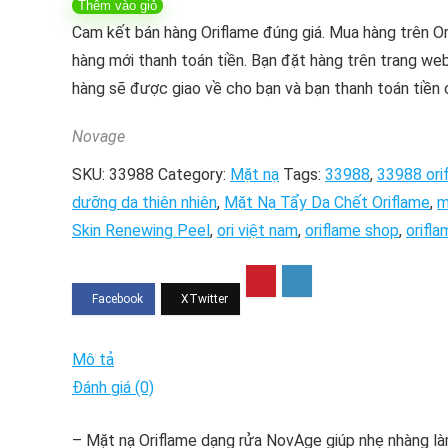
Thêm vào giỏ
–
Cam kết bán hàng Oriflame đúng giá. Mua hàng trên O
Mặt
hàng mới thanh toán tiền. Bạn đặt hàng trên trang web
Nạ
hàng sẽ được giao về cho bạn và bạn thanh toán tiền 
Tẩy
Da
Novage
Chết
SKU:
33988
Category:
Mặt nạ
Tags:
33988
,
33988 ori
Oriflame
dưỡng da thiên nhiên
,
Mặt Nạ Tẩy Da Chết Oriflame
,
m
NovAge
Skin Renewing Peel
,
ori việt nam
,
oriflame shop
,
orifl
Skin
Renewing
Peel
100ml
số
Mô tả
lượng
Đánh giá (0)
– Mặt nạ Oriflame dạng rửa NovAge giúp nhẹ nhàng là