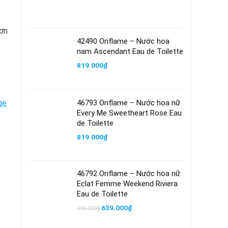
đơn
42490 Oriflame – Nước hoa
nam Ascendant Eau de Toilette
819.000
₫
ge
46793 Oriflame – Nước hoa nữ
Every Me Sweetheart Rose Eau
de Toilette
819.000
₫
46792 Oriflame – Nước hoa nữ
Eclat Femme Weekend Riviera
Eau de Toilette
Giá
Giá
639.000
₫
799.000
₫
gốc
hiện
là:
tại