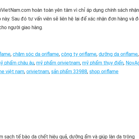
riVietNam.com hoàn toàn yên tâm vì chỉ áp dụng chính sách nhận
 này. Sau đó tư vấn viên sẽ liên hệ lại để xác nhận đơn hàng và 
cho người giao hàng.
flame
,
chăm sóc da oriflame
,
công ty oriflame
,
dưỡng da oriflame
,
ỹ phẩm châu âu
,
mỹ phẩm orivietnam
,
mỹ phẩm thụy điển
,
NovA
ame việt nam
,
orivietnam
,
sản phẩm 33988
,
shop oriflame
m sạch tế bào da chết hiệu quả, dưỡng ẩm và giúp làn da trông