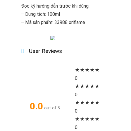
Đọc kỹ hướng dẫn trước khi dùng.
– Dung tích: 100ml
– Mã sản phẩm: 33988 oriflame
User Reviews
★
★
★
★
★
0
★
★
★
★
★
0
★
★
★
★
★
0.0
out of 5
0
★
★
★
★
★
0