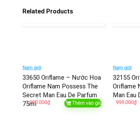
Related Products
Nam giới
Nam giới
33650 Oriflame – Nước Hoa
32155 Or
Oriflame Nam Possess The
Oriflame 
Secret Man Eau De Parfum
Man Eau D
1.090.000
₫
999.000
₫
75ml
Thêm vào giỏ