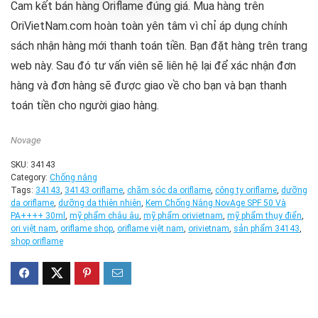
Cam kết bán hàng Oriflame đúng giá. Mua hàng trên
OriVietNam.com hoàn toàn yên tâm vì chỉ áp dụng chính
sách nhận hàng mới thanh toán tiền. Bạn đặt hàng trên trang
web này. Sau đó tư vấn viên sẽ liên hệ lại để xác nhận đơn
hàng và đơn hàng sẽ được giao về cho bạn và bạn thanh
toán tiền cho người giao hàng.
Novage
SKU:
34143
Category:
Chống nắng
Tags:
34143
,
34143 oriflame
,
chăm sóc da oriflame
,
công ty oriflame
,
dưỡng
da oriflame
,
dưỡng da thiên nhiên
,
Kem Chống Nắng NovAge SPF 50 Và
PA++++ 30ml
,
mỹ phẩm châu âu
,
mỹ phẩm orivietnam
,
mỹ phẩm thụy điển
,
ori việt nam
,
oriflame shop
,
oriflame việt nam
,
orivietnam
,
sản phẩm 34143
,
shop oriflame