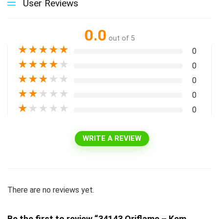
User Reviews
0.0
out of 5
★
★
★
★
★
0
★
★
★
★
★
0
★
★
★
★
★
0
★
★
★
★
★
0
★
★
★
★
★
0
WRITE A REVIEW
There are no reviews yet.
Be the first to review “34143 Oriflame – Kem