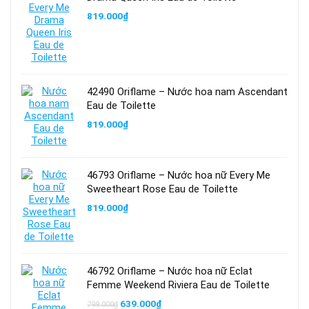
819.000
₫
42490 Oriflame – Nước hoa nam Ascendant
Eau de Toilette
819.000
₫
46793 Oriflame – Nước hoa nữ Every Me
Sweetheart Rose Eau de Toilette
819.000
₫
46792 Oriflame – Nước hoa nữ Eclat
Femme Weekend Riviera Eau de Toilette
Giá
Giá
639.000
₫
799.000
₫