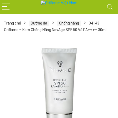
Trang chủ
Dưỡng da
Chống nắng
34143
Oriflame – Kem Chống Nắng NovAge SPF 50 Và PA++++ 30ml