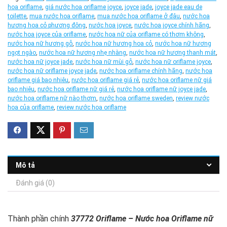
hoa oriflame
,
giá nước hoa oriflame joyce
,
joyce jade
,
joyce jade eau de
toilette
,
mua nước hoa oriflame
,
mua nước hoa oriflame ở đâu
,
nước hoa
hương hoa cỏ phương đông
,
nước hoa joyce
,
nước hoa joyce chính hãng
,
nước hoa joyce của oriflame
,
nước hoa nữ của oriflame có thơm không
,
nước hoa nữ hương gỗ
,
nước hoa nữ hương hoa cỏ
,
nước hoa nữ hương
ngọt ngào
,
nước hoa nữ hương nhẹ nhàng
,
nước hoa nữ hương thanh mát
,
nước hoa nữ joyce jade
,
nước hoa nữ mùi gỗ
,
nước hoa nữ oriflame joyce
,
nước hoa nữ oriflame joyce jade
,
nước hoa oriflame chính hãng
,
nước hoa
oriflame giá bao nhiêu
,
nước hoa oriflame giá rẻ
,
nước hoa oriflame nữ giá
bao nhiêu
,
nước hoa oriflame nữ giá rẻ
,
nước hoa oriflame nữ joyce jade
,
nước hoa oriflame nữ nào thơm
,
nước hoa oriflame sweden
,
review nước
hoa của oriflame
,
review nước hoa oriflame
Mô tả
Đánh giá (0)
Thành phần chính
37772 Oriflame – Nước hoa Oriflame nữ