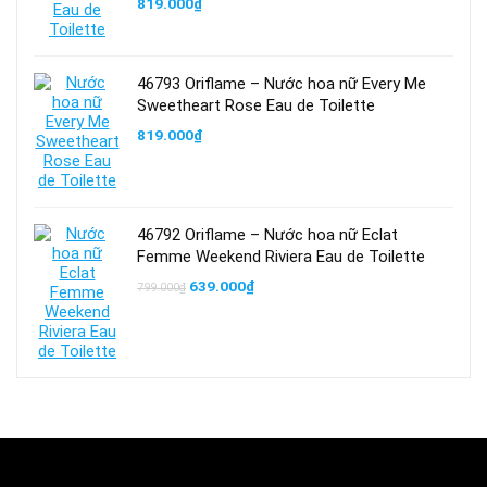
819.000
₫
46793 Oriflame – Nước hoa nữ Every Me
Sweetheart Rose Eau de Toilette
819.000
₫
46792 Oriflame – Nước hoa nữ Eclat
Femme Weekend Riviera Eau de Toilette
Giá
Giá
639.000
₫
799.000
₫
gốc
hiện
là:
tại
799.000₫.
là:
639.000₫.