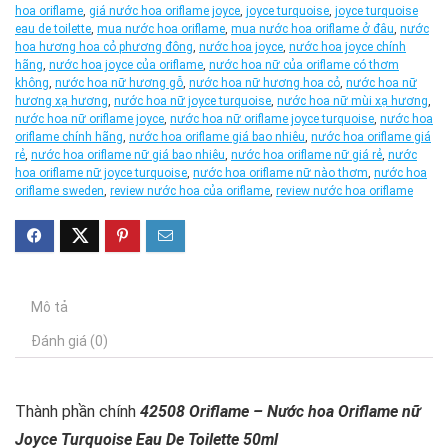
hoa oriflame
,
giá nước hoa oriflame joyce
,
joyce turquoise
,
joyce turquoise
eau de toilette
,
mua nước hoa oriflame
,
mua nước hoa oriflame ở đâu
,
nước
hoa hương hoa cỏ phương đông
,
nước hoa joyce
,
nước hoa joyce chính
hãng
,
nước hoa joyce của oriflame
,
nước hoa nữ của oriflame có thơm
không
,
nước hoa nữ hương gỗ
,
nước hoa nữ hương hoa cỏ
,
nước hoa nữ
hương xạ hương
,
nước hoa nữ joyce turquoise
,
nước hoa nữ mùi xạ hương
,
nước hoa nữ oriflame joyce
,
nước hoa nữ oriflame joyce turquoise
,
nước hoa
oriflame chính hãng
,
nước hoa oriflame giá bao nhiêu
,
nước hoa oriflame giá
rẻ
,
nước hoa oriflame nữ giá bao nhiêu
,
nước hoa oriflame nữ giá rẻ
,
nước
hoa oriflame nữ joyce turquoise
,
nước hoa oriflame nữ nào thơm
,
nước hoa
oriflame sweden
,
review nước hoa của oriflame
,
review nước hoa oriflame
Mô tả
Đánh giá (0)
Thành phần chính
42508 Oriflame – Nước hoa Oriflame nữ
Joyce Turquoise Eau De Toilette 50ml