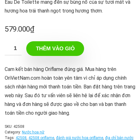
Eau De Toilette mang đến sự bùng nổ của sự tươi mát và
hương hoa trái thanh ngọt trong hương thơm.
579.000
₫
THÊM VÀO GIỎ
Cam kết bán hàng Oriflame đúng giá. Mua hàng trên
OriVietNam.com hoàn toàn yên tâm vì chỉ áp dụng chính
sách nhận hàng mới thanh toán tiền. Bạn đặt hàng trên trang
web này. Sau đó tư vấn viên sẽ liên hệ lại để xác nhận đơn
hàng và đơn hàng sẽ được giao về cho bạn và bạn thanh
toán tiền cho người giao hàng.
SKU:
42508
Category:
Nước hoa nữ
Tags:
42508
,
42508 oriflame
,
đánh giá nước hoa oriflame
,
địa chỉ bán nước