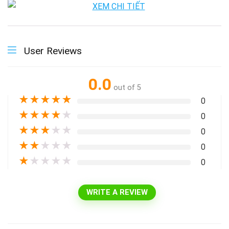
User Reviews
0.0
out of 5
★
★
★
★
★
0
★
★
★
★
★
0
★
★
★
★
★
0
★
★
★
★
★
0
★
★
★
★
★
0
WRITE A REVIEW