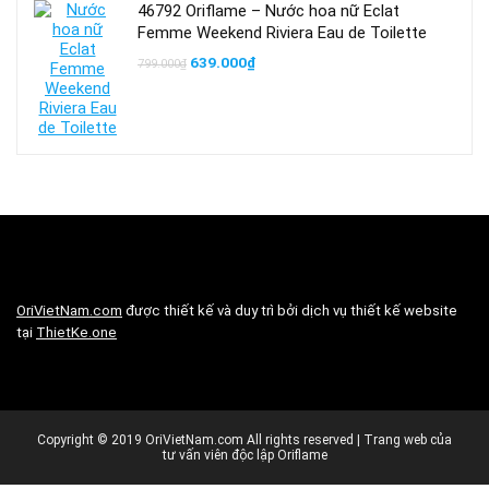
46792 Oriflame – Nước hoa nữ Eclat
Femme Weekend Riviera Eau de Toilette
Giá
Giá
639.000
₫
799.000
₫
gốc
hiện
là:
tại
799.000₫.
là:
639.000₫.
OriVietNam.com
được thiết kế và duy trì bởi dịch vụ thiết kế website
tại
ThietKe.one
Copyright © 2019 OriVietNam.com All rights reserved | Trang web của
tư vấn viên độc lập Oriflame