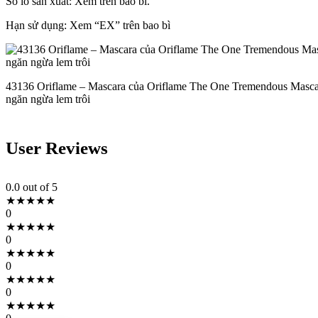
Số lô sản xuất: Xem trên bao bì.
Hạn sử dụng: Xem “EX” trên bao bì
43136 Oriflame – Mascara của Oriflame The One Tremendous Masca
ngăn ngừa lem trôi
User Reviews
0.0
out of 5
★
★
★
★
★
0
★
★
★
★
★
0
★
★
★
★
★
0
★
★
★
★
★
0
★
★
★
★
★