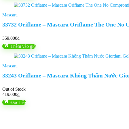
Mascara
33732 Oriflame – Mascara Oriflame The One No
359.000
₫
Thêm vào giỏ
Mascara
33243 Oriflame – Mascara Không Thấm Nước Gio
Out of Stock
419.000
₫
Đọc tiếp