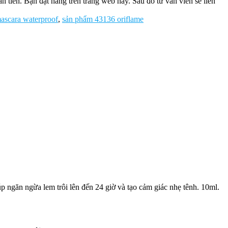
tiền. Bạn đặt hàng trên trang web này. Sau đó tư vấn viên sẽ liên
ascara waterproof
,
sản phẩm 43136 oriflame
p ngăn ngừa lem trôi lên đến 24 giờ và tạo cảm giác nhẹ tênh. 10ml.