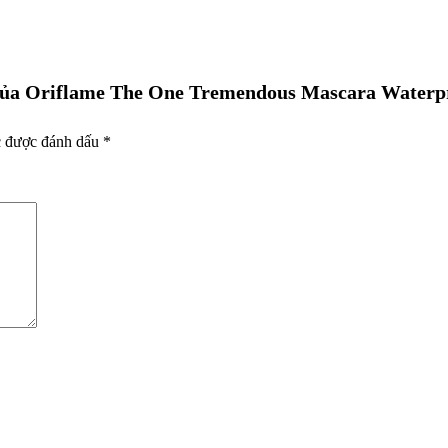
a của Oriflame The One Tremendous Mascara Waterpr
c được đánh dấu
*