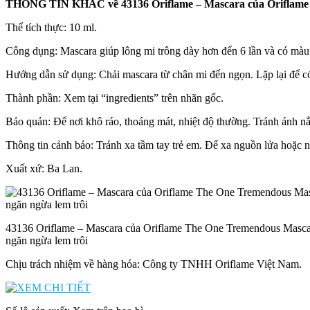
THÔNG TIN KHÁC về 43136 Oriflame – Mascara của Oriflame T
Thể tích thực: 10 ml.
Công dụng: Mascara giúp lông mi trông dày hơn đến 6 lần và có màu 
Hướng dẫn sử dụng: Chải mascara từ chân mi đến ngọn. Lặp lại để 
Thành phần: Xem tại “ingredients” trên nhãn gốc.
Bảo quản: Để nơi khô ráo, thoáng mát, nhiệt độ thường. Tránh ánh n
Thông tin cảnh báo: Tránh xa tầm tay trẻ em. Để xa nguồn lửa hoặc nhi
Xuất xứ: Ba Lan.
43136 Oriflame – Mascara của Oriflame The One Tremendous Masca
ngăn ngừa lem trôi
Chịu trách nhiệm về hàng hóa: Công ty TNHH Oriflame Việt Nam.