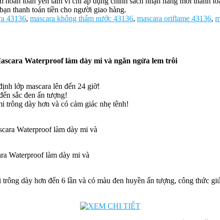
oàn toàn yên tâm vì chỉ áp dụng chính sách nhận hàng mới thanh toán 
bạn thanh toán tiền cho người giao hàng.
ra 43136
,
mascara không thấm nước 43136
,
mascara oriflame 43136
,
m
scara Waterproof làm dày mi và ngăn ngừa lem trôi
h lớp mascara lên đến 24 giờ!
n sắc đen ấn tượng!
rông dày hơn và có cảm giác nhẹ tênh!
ra Waterproof làm dày mi và
i trông dày hơn đến 6 lần và có màu đen huyền ấn tượng, công thức giú