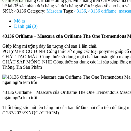
Cam kết bán hàng Oriflame đúng giá. Mua hàng trên OriVietNam.com h
Mascara
hệ lại để xác nhận đơn hàng và đơn hàng sẽ được giao về cho bạn và 
của
SKU:
43136
Category:
Mascara
Tags:
43136
,
43136 oriflame
,
masca
Oriflame
The
Mô tả
One
Đánh giá (0)
Tremendous
Mascara
43136 Oriflame – Mascara của Oriflame The One Tremendous Ma
Waterproof
Giúp lông mi trông dày ấn tượng chỉ sau 1 lần chải.
làm
POLYMER CỐ ĐỊNH Công thức sử dụng các loại polymer giúp cố địn
dày
CHẤT TẠO MÀU Công thức sử dụng một chất tạo màu giúp mang đế
mi
CHẤT SÁP MỎNG NHẸ Công thức sử dụng các lại sáp giúp lông mi t
và
Thông Tin Sản Phẩm
ngăn
ngừa
lem
trôi
số
43136 Oriflame – Mascara của Oriflame The One Tremendous Masca
lượng
ngăn ngừa lem trôi
Thổi bùng sức hút lên hàng mi của bạn từ lần chải đầu tiên để lông m
(1287/2023/XNQC-YTHCM)