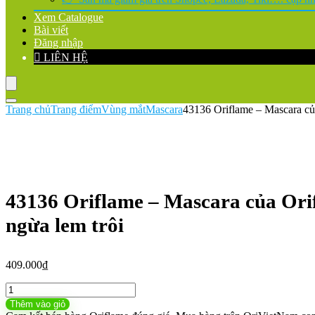
Xem Catalogue
Bài viết
Đăng nhập
LIÊN HỆ
Trang chủ
Trang điểm
Vùng mắt
Mascara
43136 Oriflame – Mascara củ
43136 Oriflame – Mascara của Or
ngừa lem trôi
409.000
₫
43136
Oriflame
Thêm vào giỏ
–