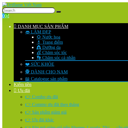
0
0
₫
DANH MỤC SẢN PHẨM
👄 LÀM ĐẸP
🌻 Nước hoa
💄 Trang điểm
👸 Dưỡng da
💇 Chăm sóc tóc
👣 Chăm sóc cá nhân
❤️ SỨC KHỎE
🕵️ DÀNH CHO NAM
📖 Catalogue sản phẩm
Kiếm tiền
Ưu đãi
👉 Combo ưu đãi
👉 Commo ưu đãi theo tháng
👉 Sản phẩm giảm giá
👉 Ưu đãi khác
👉 Săn mã giảm giá trên Shopee, Lazada, Tiki…. cập nhậ