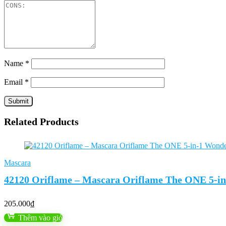
Name
*
Email
*
Related Products
Mascara
42120 Oriflame – Mascara Oriflame The ONE 5-i
205.000
₫
Thêm vào giỏ