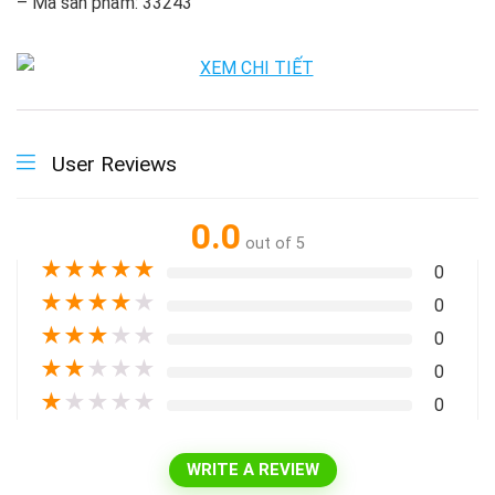
– Mã sản phẩm: 33243
User Reviews
0.0
out of 5
★
★
★
★
★
0
★
★
★
★
★
0
★
★
★
★
★
0
★
★
★
★
★
0
★
★
★
★
★
0
WRITE A REVIEW