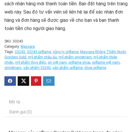
sách nhận hàng mới thanh toán tiền. Bạn đặt hàng trên trang
web này. Sau đó tư vấn viên sẽ liên hệ lại để xác nhận đơn
hàng và đơn hàng sẽ được giao về cho bạn và bạn thanh
toán tiền cho người giao hàng.
SKU:
33243
Category:
Mascara
Tags:
33243
,
33243 oriflame
,
công ty oriflame
,
Mascara Không Thấm Nước
Giordani Gold
,
mỹ phẩm châu âu
,
mỹ phẩm orivietnam
,
mỹ phẩm thiên
nhiên
,
mỹ phẩm thụy điển
,
ori việt nam
,
oriflame shop
,
oriflame việt nam
,
orivietnam
,
sản phẩm 33243
,
sản phẩm oriflame
,
shop oriflame
Mô tả
Đánh giá (0)