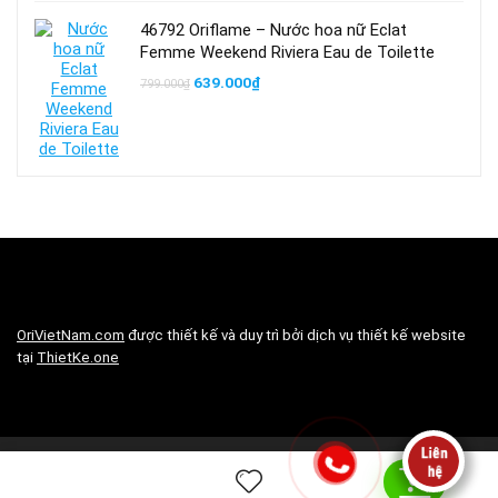
46792 Oriflame – Nước hoa nữ Eclat
Femme Weekend Riviera Eau de Toilette
Giá
Giá
639.000
₫
799.000
₫
gốc
hiện
là:
tại
799.000₫.
là:
639.000₫.
OriVietNam.com
được thiết kế và duy trì bởi dịch vụ thiết kế website
tại
ThietKe.one
Copyright © 2019 OriVietNam.com All rights reserved | Trang web của
0
tư vấn viên độc lập Oriflame