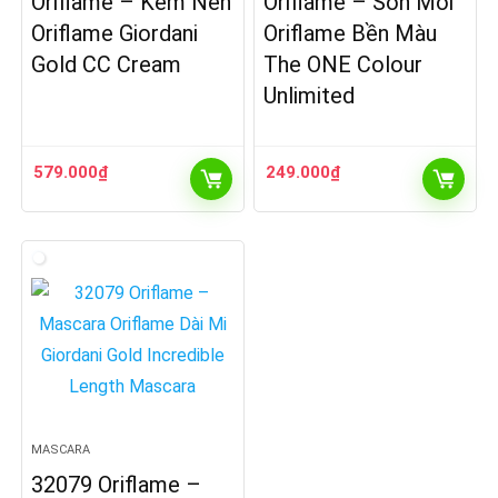
Oriflame – Kem Nền
Oriflame – Son Môi
Oriflame Giordani
Oriflame Bền Màu
Gold CC Cream
The ONE Colour
Unlimited
579.000
₫
249.000
₫
MASCARA
32079 Oriflame –