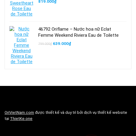
819.000
₫
46792 Oriflame – Nước hoa nữ Eclat
Femme Weekend Riviera Eau de Toilette
Giá
Giá
639.000
₫
799.000
₫
gốc
hiện
là:
tại
799.000₫.
là:
639.000₫.
OriVietNam.com
được thiết kế và duy trì bởi dịch vụ thiết kế website
tại
ThietKe.one