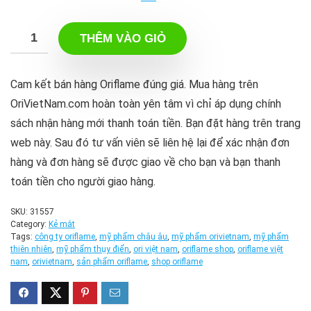
THÊM VÀO GIỎ
Cam kết bán hàng Oriflame đúng giá. Mua hàng trên
OriVietNam.com hoàn toàn yên tâm vì chỉ áp dụng chính
sách nhận hàng mới thanh toán tiền. Bạn đặt hàng trên trang
web này. Sau đó tư vấn viên sẽ liên hệ lại để xác nhận đơn
hàng và đơn hàng sẽ được giao về cho bạn và bạn thanh
toán tiền cho người giao hàng.
SKU:
31557
Category:
Kẻ mắt
Tags:
công ty oriflame
,
mỹ phẩm châu âu
,
mỹ phẩm orivietnam
,
mỹ phẩm
thiên nhiên
,
mỹ phẩm thụy điển
,
ori việt nam
,
oriflame shop
,
oriflame việt
nam
,
orivietnam
,
sản phẩm oriflame
,
shop oriflame