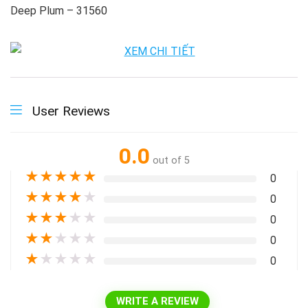
Deep Plum – 31560
User Reviews
0.0
out of 5
★
★
★
★
★
0
★
★
★
★
★
0
★
★
★
★
★
0
★
★
★
★
★
0
★
★
★
★
★
0
WRITE A REVIEW