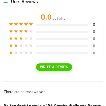
User Reviews
0.0
out of 5
★
★
★
★
★
0
★
★
★
★
★
0
★
★
★
★
★
0
★
★
★
★
★
0
★
★
★
★
★
0
WRITE A REVIEW
There are no reviews yet.
Be the first to review “Bộ Combo Wellness Beauty