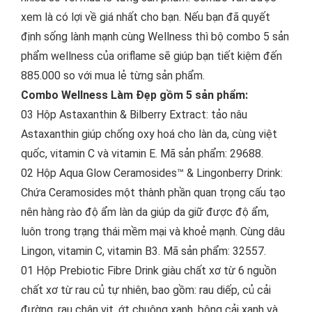
xem là có lợi về giá nhất cho bạn. Nếu bạn đã quyết
định sống lành mạnh cùng Wellness thì bộ combo 5 sản
phẩm wellness của oriflame sẽ giúp bạn tiết kiệm đến
885.000 so với mua lẻ từng sản phẩm.
Combo Wellness Làm Đẹp gồm 5 sản phẩm:
03 Hộp Astaxanthin & Bilberry Extract: tảo nâu
Astaxanthin giúp chống oxy hoá cho làn da, cùng việt
quốc, vitamin C và vitamin E. Mã sản phẩm: 29688.
02 Hộp Aqua Glow Ceramosides™ & Lingonberry Drink:
Chứa Ceramosides một thành phần quan trọng cấu tạo
nên hàng rào độ ẩm làn da giúp da giữ được độ ẩm,
luôn trong trạng thái mềm mại và khoẻ mạnh. Cùng dâu
Lingon, vitamin C, vitamin B3. Mã sản phẩm: 32557.
01 Hộp Prebiotic Fibre Drink giàu chất xơ từ 6 nguồn
chất xơ từ rau củ tự nhiên, bao gồm: rau diếp, củ cải
đường, rau chân vịt, ớt chuông xanh, bông cải xanh và