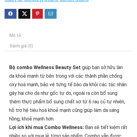
Beauty Set
,
wellness by oriflame
,
wellness oriflame
Mô tả
Đánh giá (0)
Bộ combo Wellness Beauty Set
giúp bạn sở hữu làn
da khoẻ mạnh từ bên trong với các thành phần chống
oxy hoá mạnh, bảo vệ từng tế bào da khỏi các tác nhân
gây hại cho da như gốc tự do, ngoài ra còn bổ sung
thêm thực phẩm bổ sung chất xơ từ 6 rau củ tự nhiên,
hỗ trợ hệ tiêu hoá khoẻ mạnh cũng giúp làm da sáng
hồng, khoẻ mạnh hơn.
Lợi ích khi mua Combo Wellness:
Bạn sẽ tiết kiệm rất
nhiều so với mua lẻ từng sản phẩm. Combo vẫn được