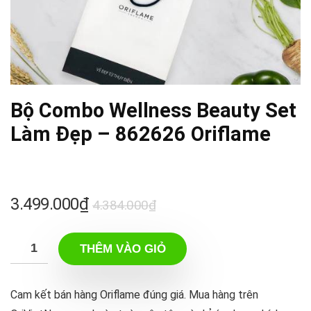
Bộ Combo Wellness Beauty Set
Làm Đẹp – 862626 Oriflame
Giá
Giá
3.499.000
₫
4.384.000
₫
gốc
hiện
là:
tại
THÊM VÀO GIỎ
4.384.000₫.
là:
3.499.000₫.
Cam kết bán hàng Oriflame đúng giá. Mua hàng trên