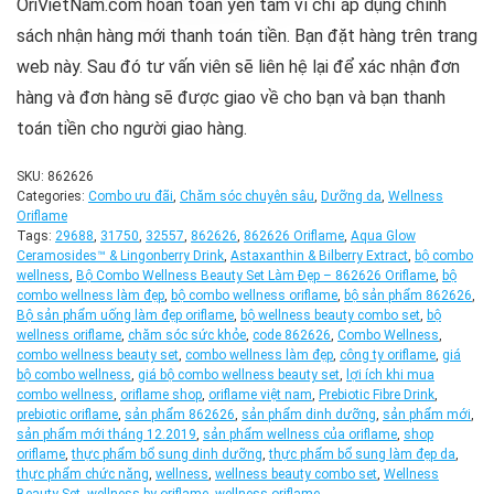
OriVietNam.com hoàn toàn yên tâm vì chỉ áp dụng chính
sách nhận hàng mới thanh toán tiền. Bạn đặt hàng trên trang
web này. Sau đó tư vấn viên sẽ liên hệ lại để xác nhận đơn
hàng và đơn hàng sẽ được giao về cho bạn và bạn thanh
toán tiền cho người giao hàng.
SKU:
862626
Categories:
Combo ưu đãi
,
Chăm sóc chuyên sâu
,
Dưỡng da
,
Wellness
Oriflame
Tags:
29688
,
31750
,
32557
,
862626
,
862626 Oriflame
,
Aqua Glow
Ceramosides™ & Lingonberry Drink
,
Astaxanthin & Bilberry Extract
,
bộ combo
wellness
,
Bộ Combo Wellness Beauty Set Làm Đẹp – 862626 Oriflame
,
bộ
combo wellness làm đẹp
,
bộ combo wellness oriflame
,
bộ sản phẩm 862626
,
Bộ sản phẩm uống làm đẹp oriflame
,
bộ wellness beauty combo set
,
bộ
wellness oriflame
,
chăm sóc sức khỏe
,
code 862626
,
Combo Wellness
,
combo wellness beauty set
,
combo wellness làm đẹp
,
công ty oriflame
,
giá
bộ combo wellness
,
giá bộ combo wellness beauty set
,
lợi ích khi mua
combo wellness
,
oriflame shop
,
oriflame việt nam
,
Prebiotic Fibre Drink
,
prebiotic oriflame
,
sản phẩm 862626
,
sản phẩm dinh dưỡng
,
sản phẩm mới
,
sản phẩm mới tháng 12.2019
,
sản phẩm wellness của oriflame
,
shop
oriflame
,
thực phẩm bổ sung dinh dưỡng
,
thực phẩm bổ sung làm đẹp da
,
thực phẩm chức năng
,
wellness
,
wellness beauty combo set
,
Wellness