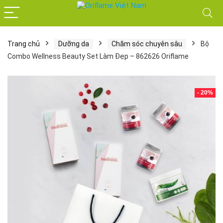
Trang chủ
Dưỡng da
Chăm sóc chuyên sâu
Bộ
Combo Wellness Beauty Set Làm Đẹp – 862626 Oriflame
- 20%