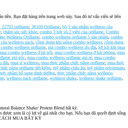
tiền. Bạn đặt hàng trên trang web này. Sau đó tư vấn viên sẽ liên
,
22793 oriflame
,
36169 Oriflame
,
bộ 5 sản phẩm wellness của
e
,
chăm sóc sức khỏe
,
combo 3 bột và 2 viên của oriflame
,
Combo
bo Wellness Oriflame
,
combo wellness oriflame 5 sản phẩm
,
combo
 của wellness pack
,
công dụng khi uống combo wellness
,
công dụng
 combo wellness oriflame
,
giá combo wellness ưu đãi
,
lợi ích khi mua
mua combo wellness ở hà nội
,
mua combo wellness ở hải phòng
,
mua
flame giá gốc
,
mua combo wellness oriflame giá rẻ
,
mua combo
u đãi
,
mua sỉ wellness
,
mua thực phẩm chức năng oriflame
,
mua thực
hức năng oriflame tiết kiệm
,
mỹ phẩm châu âu
,
mỹ phẩm orivietnam
,
thực phẩm bổ sung dinh dưỡng
,
thực phẩm chức năng wellness
ame
,
wellness pack oriflame
,
wellness shake
,
wellness shake oriflame
,
ural Balance Shake/ Protein Blend bất kỳ.
 được xem là có lợi về giá nhất cho bạn. Nếu bạn đã quyết định sống
n phẩm.CÁCH MUA BẤT KỲ