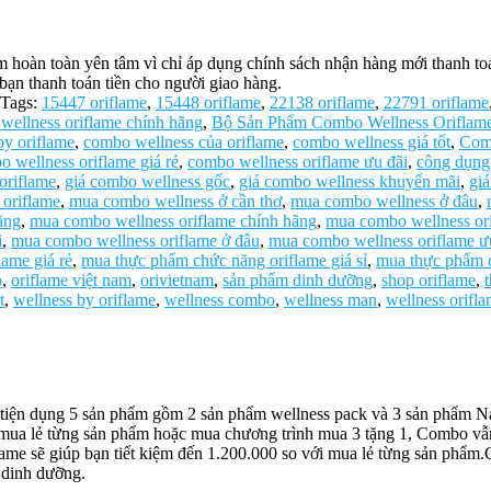
oàn toàn yên tâm vì chỉ áp dụng chính sách nhận hàng mới thanh toán 
bạn thanh toán tiền cho người giao hàng.
Tags:
15447 oriflame
,
15448 oriflame
,
22138 oriflame
,
22791 oriflame
wellness oriflame chính hãng
,
Bộ Sản Phẩm Combo Wellness Oriflam
y oriflame
,
combo wellness của oriflame
,
combo wellness giá tốt
,
Com
 wellness oriflame giá rẻ
,
combo wellness oriflame ưu đãi
,
công dụng
oriflame
,
giá combo wellness gốc
,
giá combo wellness khuyến mãi
,
giá
 oriflame
,
mua combo wellness ở cần thơ
,
mua combo wellness ở đâu
,
ãng
,
mua combo wellness oriflame chính hãng
,
mua combo wellness ori
i
,
mua combo wellness oriflame ở đâu
,
mua combo wellness oriflame ư
ame giá rẻ
,
mua thực phẩm chức năng oriflame giá sỉ
,
mua thực phẩm c
p
,
oriflame việt nam
,
orivietnam
,
sản phẩm dinh dưỡng
,
shop oriflame
,
t
,
wellness by oriflame
,
wellness combo
,
wellness man
,
wellness orifl
iện dụng 5 sản phẩm gồm 2 sản phẩm wellness pack và 3 sản phẩm Nat
i mua lẻ từng sản phẩm hoặc mua chương trình mua 3 tặng 1, Combo vẫn
iflame sẽ giúp bạn tiết kiệm đến 1.200.000 so với mua lẻ từng sả
 dinh dưỡng.