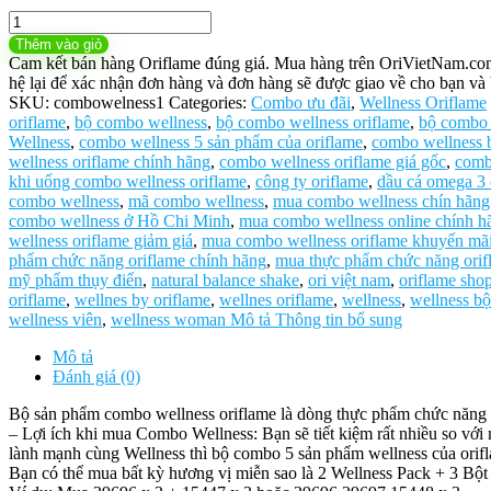
gốc
hiện
Bộ
là:
tại
Sản
4.635.000₫.
là:
Thêm vào giỏ
Phẩm
3.549.000₫.
Cam kết bán hàng Oriflame đúng giá. Mua hàng trên OriVietNam.com h
Combo
hệ lại để xác nhận đơn hàng và đơn hàng sẽ được giao về cho bạn và 
Wellness
SKU:
combowelness1
Categories:
Combo ưu đãi
,
Wellness Oriflame
Oriflame
oriflame
,
bộ combo wellness
,
bộ combo wellness oriflame
,
bộ combo 
số
Wellness
,
combo wellness 5 sản phẩm của oriflame
,
combo wellness b
lượng
wellness oriflame chính hãng
,
combo wellness oriflame giá gốc
,
combo
khi uống combo wellness oriflame
,
công ty oriflame
,
dầu cá omega 3 
combo wellness
,
mã combo wellness
,
mua combo wellness chín hãng
combo wellness ở Hồ Chi Minh
,
mua combo wellness online chính h
wellness oriflame giảm giá
,
mua combo wellness oriflame khuyến mã
phẩm chức năng oriflame chính hãng
,
mua thực phẩm chức năng orifl
mỹ phẩm thụy điển
,
natural balance shake
,
ori việt nam
,
oriflame sho
oriflame
,
wellnes by oriflame
,
wellnes oriflame
,
wellness
,
wellness bộ
wellness viên
,
wellness woman Mô tả Thông tin bổ sung
Mô tả
Đánh giá (0)
Bộ sản phẩm combo wellness oriflame là dòng thực phẩm chức năng t
– Lợi ích khi mua Combo Wellness: Bạn sẽ tiết kiệm rất nhiều so vớ
lành mạnh cùng Wellness thì bộ combo 5 sản phẩm wellness của or
Bạn có thể mua bất kỳ hương vị miễn sao là 2 Wellness Pack + 3 Bột