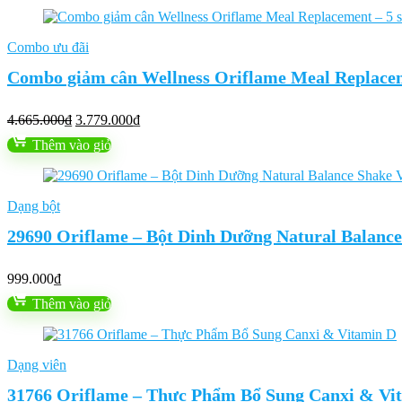
Combo ưu đãi
Combo giảm cân Wellness Oriflame Meal Replace
Giá
Giá
4.665.000
₫
3.779.000
₫
gốc
hiện
Thêm vào giỏ
là:
tại
4.665.000₫.
là:
3.779.000₫.
Dạng bột
29690 Oriflame – Bột Dinh Dưỡng Natural Balance
999.000
₫
Thêm vào giỏ
Dạng viên
31766 Oriflame – Thực Phẩm Bổ Sung Canxi & V