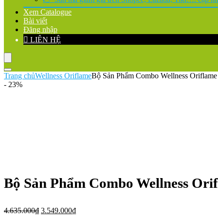
Xem Catalogue
Bài viết
Đăng nhập
LIÊN HỆ
Trang chủ
Wellness Oriflame
Bộ Sản Phẩm Combo Wellness Oriflame
- 23%
Bộ Sản Phẩm Combo Wellness Ori
Giá
Giá
4.635.000
₫
3.549.000
₫