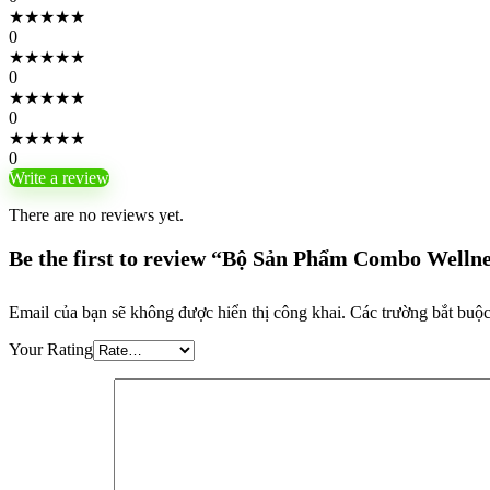
★
★
★
★
★
0
★
★
★
★
★
0
★
★
★
★
★
0
★
★
★
★
★
0
Write a review
There are no reviews yet.
Be the first to review “Bộ Sản Phẩm Combo Welln
Email của bạn sẽ không được hiển thị công khai.
Các trường bắt buộ
Your Rating