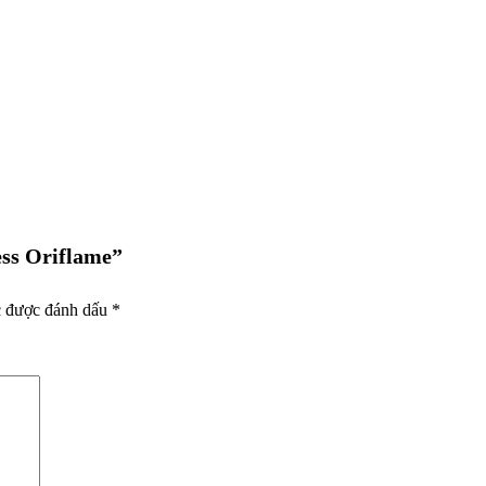
ess Oriflame”
c được đánh dấu
*