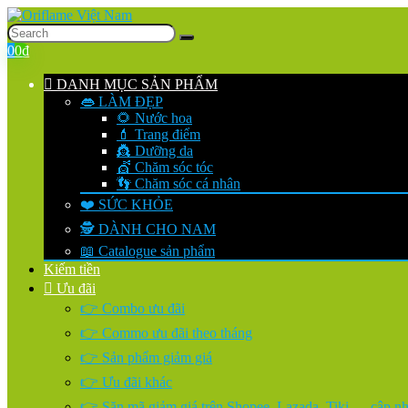
0
0
₫
DANH MỤC SẢN PHẨM
👄 LÀM ĐẸP
🌻 Nước hoa
💄 Trang điểm
👸 Dưỡng da
💇 Chăm sóc tóc
👣 Chăm sóc cá nhân
❤️ SỨC KHỎE
🕵️ DÀNH CHO NAM
📖 Catalogue sản phẩm
Kiếm tiền
Ưu đãi
👉 Combo ưu đãi
👉 Commo ưu đãi theo tháng
👉 Sản phẩm giảm giá
👉 Ưu đãi khác
👉 Săn mã giảm giá trên Shopee, Lazada, Tiki…. cập nhậ