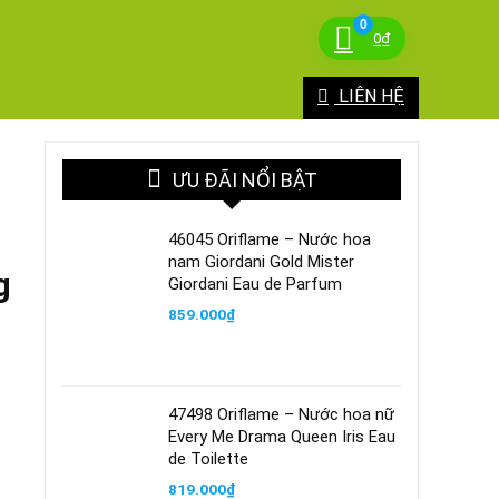
0
0
₫
LIÊN HỆ
ƯU ĐÃI NỔI BẬT
46045 Oriflame – Nước hoa
nam Giordani Gold Mister
g
Giordani Eau de Parfum
859.000
₫
47498 Oriflame – Nước hoa nữ
Every Me Drama Queen Iris Eau
de Toilette
819.000
₫