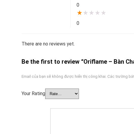
0
★
★
★
★
★
0
There are no reviews yet.
Be the first to review “Oriflame – Bàn C
Email của bạn sẽ không được hiển thị công khai.
Các trường bắ
Your Rating