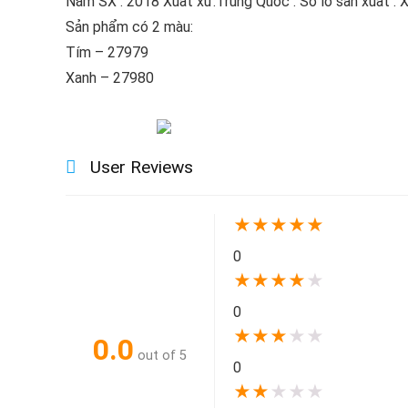
Năm SX : 2018 Xuất xứ:Trung Quốc . Số lô sản xuất :
Sản phẩm có 2 màu:
Tím – 27979
Xanh – 27980
User Reviews
★
★
★
★
★
0
★
★
★
★
★
0
★
★
★
★
★
0.0
out of 5
0
★
★
★
★
★