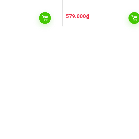
579.000
₫