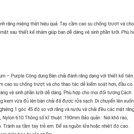
 sinh răng miệng thật hiệu quả. Tay cầm cao su chống trượt và cho
mặt sau thiết kế nhám giúp bạn dễ dàng vệ sinh phần lưỡi. Phù h
– Purple Công dụng:Bàn chải đánh răng dạng với thiết kế tiên
cầm cao su chống trượt và cho thao tác dễ kiểm soát hơn; đầu cọ
àng vệ sinh phần lưỡi dễ dàng. Phù hợp cho mọi đối tượng.Cách
g kem vừa đủ lên bàn chải đã được rửa sạch. Di chuyển lên xuố
hiêng 1 góc 45 độ so với răng và nướu và chải đều các mặt răng
u, Nylon 610.Thông số kĩ thuật :190mm Bảo quản : Nơi khô ráo,
. Tránh xa tầm tay trẻ em. Để xa nguồn lửa hoặc nhiệt độ cao.