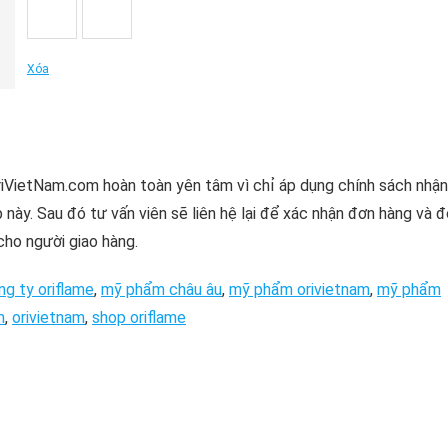
Xóa
riVietNam.com hoàn toàn yên tâm vì chỉ áp dụng chính sách nhận
 này. Sau đó tư vấn viên sẽ liên hệ lại để xác nhận đơn hàng và 
cho người giao hàng.
ng ty oriflame
,
mỹ phẩm châu âu
,
mỹ phẩm orivietnam
,
mỹ phẩm
m
,
orivietnam
,
shop oriflame