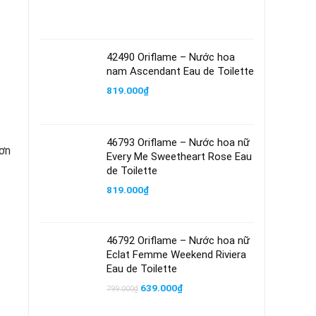
42490 Oriflame – Nước hoa
nam Ascendant Eau de Toilette
819.000
₫
46793 Oriflame – Nước hoa nữ
đơn
Every Me Sweetheart Rose Eau
de Toilette
819.000
₫
46792 Oriflame – Nước hoa nữ
Eclat Femme Weekend Riviera
Eau de Toilette
Giá
Giá
639.000
₫
799.000
₫
gốc
hiện
là:
tại