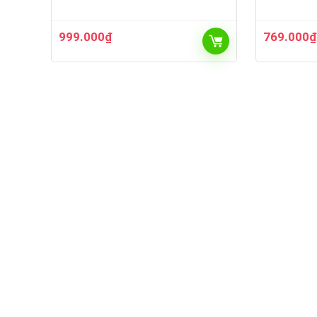
999.000
₫
769.000
₫