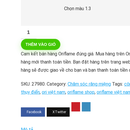
Chọn màu 1.3
Oriflame
–
THÊM VÀO GIỎ
Bàn
Chải
Cam kết bán hàng Oriflame đúng giá. Mua hàng trên O
Đánh
hàng mới thanh toán tiền. Bạn đặt hàng trên trang web
Răng
hàng sẽ được giao về cho bạn và bạn thanh toán tiền 
Oriflame
SKU:
27980.
Category:
Chăm sóc răng miệng
Tags:
cô
Optifresh
thụy điển
,
ori việt nam
,
oriflame shop
,
oriflame việt na
đầu
cọ
cứng
số
lượng
Mô tả