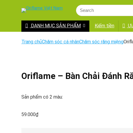
DANH MỤC SẢN PHẨM
Kiếm tiền
Ưu
Trang chủ
Chăm sóc cá nhân
Chăm sóc răng miệng
Orif
Oriflame – Bàn Chải Đánh Ră
Sản phẩm có 2 màu:
59.000
₫