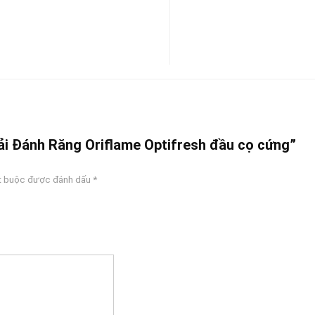
hải Đánh Răng Oriflame Optifresh đầu cọ cứng”
t buộc được đánh dấu
*