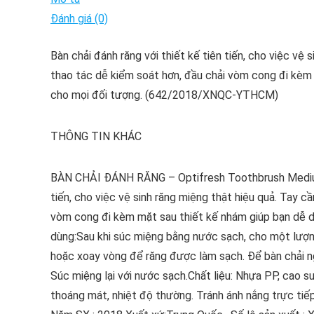
Đánh giá (0)
Bàn chải đánh răng với thiết kế tiên tiến, cho việc vệ
thao tác dễ kiểm soát hơn, đầu chải vòm cong đi kèm 
cho mọi đối tượng. (642/2018/XNQC-YTHCM)
THÔNG TIN KHÁC
BÀN CHẢI ĐÁNH RĂNG – Optifresh Toothbrush Medium 
tiến, cho việc vệ sinh răng miệng thật hiệu quả. Tay 
vòm cong đi kèm mặt sau thiết kế nhám giúp bạn dễ d
dùng:Sau khi súc miệng bằng nước sạch, cho một lượn
hoặc xoay vòng để răng được làm sạch. Để bàn chải ng
Súc miệng lại với nước sạch.Chất liệu: Nhựa PP, cao s
thoáng mát, nhiệt độ thường. Tránh ánh nắng trực tiếp