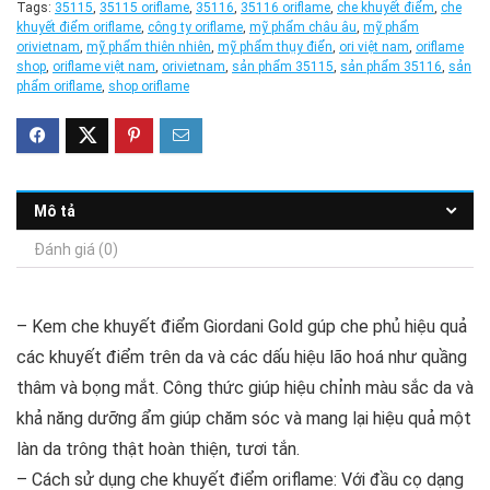
Tags:
35115
,
35115 oriflame
,
35116
,
35116 oriflame
,
che khuyết điểm
,
che
khuyết điểm oriflame
,
công ty oriflame
,
mỹ phẩm châu âu
,
mỹ phẩm
orivietnam
,
mỹ phẩm thiên nhiên
,
mỹ phẩm thụy điển
,
ori việt nam
,
oriflame
shop
,
oriflame việt nam
,
orivietnam
,
sản phẩm 35115
,
sản phẩm 35116
,
sản
phẩm oriflame
,
shop oriflame
Mô tả
Đánh giá (0)
– Kem che khuyết điểm Giordani Gold gúp che phủ hiệu quả
các khuyết điểm trên da và các dấu hiệu lão hoá như quầng
thâm và bọng mắt. Công thức giúp hiệu chỉnh màu sắc da và
khả năng dưỡng ẩm giúp chăm sóc và mang lại hiệu quả một
làn da trông thật hoàn thiện, tươi tắn.
– Cách sử dụng che khuyết điểm oriflame: Với đầu cọ dạng