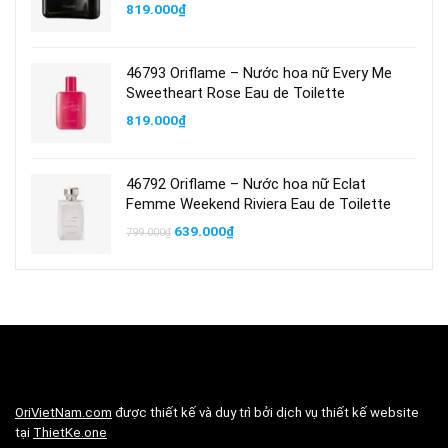
819.000
₫
46793 Oriflame – Nước hoa nữ Every Me
Sweetheart Rose Eau de Toilette
819.000
₫
46792 Oriflame – Nước hoa nữ Eclat
Femme Weekend Riviera Eau de Toilette
Giá
Giá
639.000
₫
799.000
₫
gốc
hiện
là:
tại
799.000₫.
là:
639.000₫.
OriVietNam.com
được thiết kế và duy trì bởi dịch vụ thiết kế website
tại
ThietKe.one