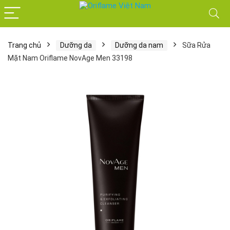
Trang chủ
Dưỡng da
Dưỡng da nam
Sữa Rửa
Mặt Nam Oriflame NovAge Men 33198