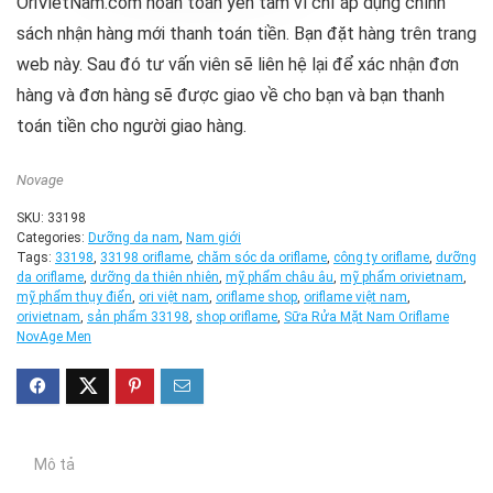
OriVietNam.com hoàn toàn yên tâm vì chỉ áp dụng chính
sách nhận hàng mới thanh toán tiền. Bạn đặt hàng trên trang
web này. Sau đó tư vấn viên sẽ liên hệ lại để xác nhận đơn
hàng và đơn hàng sẽ được giao về cho bạn và bạn thanh
toán tiền cho người giao hàng.
Novage
SKU:
33198
Categories:
Dưỡng da nam
,
Nam giới
Tags:
33198
,
33198 oriflame
,
chăm sóc da oriflame
,
công ty oriflame
,
dưỡng
da oriflame
,
dưỡng da thiên nhiên
,
mỹ phẩm châu âu
,
mỹ phẩm orivietnam
,
mỹ phẩm thụy điển
,
ori việt nam
,
oriflame shop
,
oriflame việt nam
,
orivietnam
,
sản phẩm 33198
,
shop oriflame
,
Sữa Rửa Mặt Nam Oriflame
NovAge Men
Mô tả