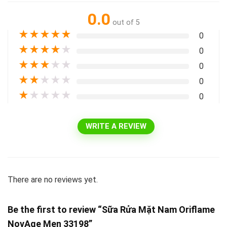
0.0
out of 5
★
★
★
★
★
0
★
★
★
★
★
0
★
★
★
★
★
0
★
★
★
★
★
0
★
★
★
★
★
0
WRITE A REVIEW
There are no reviews yet.
Be the first to review “Sữa Rửa Mặt Nam Oriflame
NovAge Men 33198”