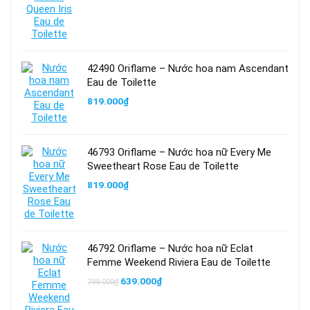
42490 Oriflame – Nước hoa nam Ascendant
Eau de Toilette
819.000
₫
46793 Oriflame – Nước hoa nữ Every Me
Sweetheart Rose Eau de Toilette
819.000
₫
46792 Oriflame – Nước hoa nữ Eclat
Femme Weekend Riviera Eau de Toilette
Giá
Giá
639.000
₫
799.000
₫
gốc
hiện
là:
tại