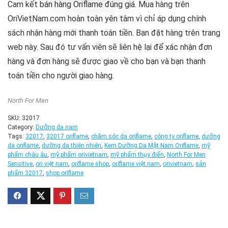
Cam kết bán hàng Oriflame đúng giá. Mua hàng trên
OriVietNam.com hoàn toàn yên tâm vì chỉ áp dụng chính
sách nhận hàng mới thanh toán tiền. Bạn đặt hàng trên trang
web này. Sau đó tư vấn viên sẽ liên hệ lại để xác nhận đơn
hàng và đơn hàng sẽ được giao về cho bạn và bạn thanh
toán tiền cho người giao hàng.
North For Men
SKU:
32017
Category:
Dưỡng da nam
Tags:
32017
,
32017 oriflame
,
chăm sóc da oriflame
,
công ty oriflame
,
dưỡng
da oriflame
,
dưỡng da thiên nhiên
,
Kem Dưỡng Da Mặt Nam Oriflame
,
mỹ
phẩm châu âu
,
mỹ phẩm orivietnam
,
mỹ phẩm thụy điển
,
North For Men
Sensitive
,
ori việt nam
,
oriflame shop
,
oriflame việt nam
,
orivietnam
,
sản
phẩm 32017
,
shop oriflame