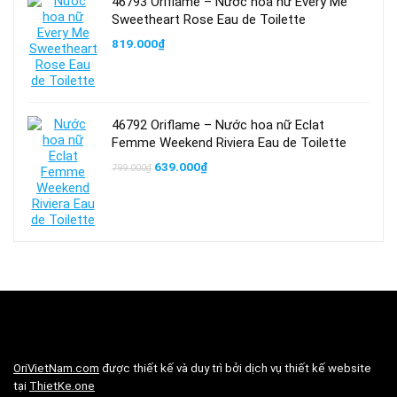
46793 Oriflame – Nước hoa nữ Every Me
Sweetheart Rose Eau de Toilette
819.000
₫
46792 Oriflame – Nước hoa nữ Eclat
Femme Weekend Riviera Eau de Toilette
Giá
Giá
639.000
₫
799.000
₫
gốc
hiện
là:
tại
799.000₫.
là:
639.000₫.
OriVietNam.com
được thiết kế và duy trì bởi dịch vụ thiết kế website
tại
ThietKe.one