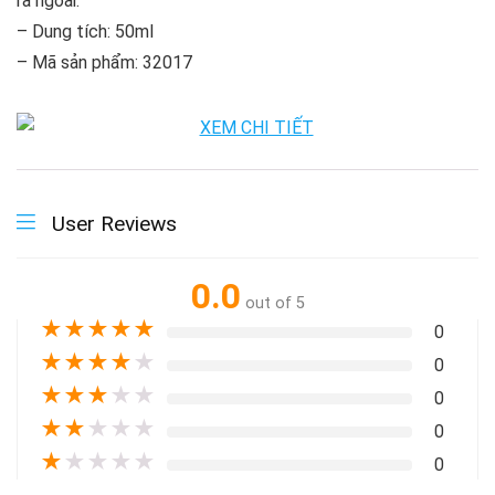
ra ngoài.
– Dung tích: 50ml
– Mã sản phẩm: 32017
User Reviews
0.0
out of 5
★
★
★
★
★
0
★
★
★
★
★
0
★
★
★
★
★
0
★
★
★
★
★
0
★
★
★
★
★
0